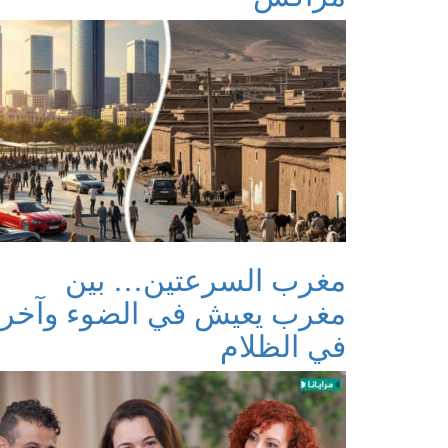
مغرب السرعتين… بين
مغرب يعيش في الضوء وآخر
في الظلام