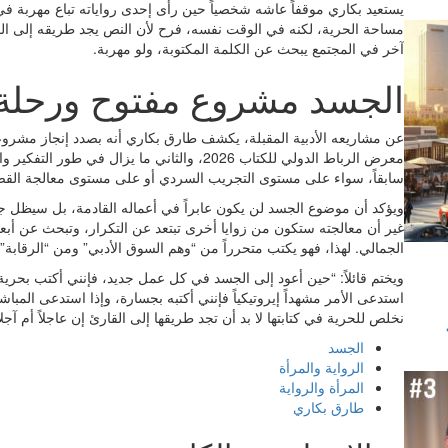
يستعيد بكاري موقفاً عاشه شخصياً حين رأى إحدى رواياته تباع مهربة
مساحة الحرية، لكنه في الوقت نفسه، فرح لأن النص يجد طريقه إلى القا
آخر في المجتمع يبحث عن الكلمة المكتوبة، ولو مهربة.
الجسد مشروع مفتوح ورحلة ل
عن مشاريعه الأدبية المقبلة، يكشف طارق بكاري أنه بصدد إنجاز مشروع
معرض الرباط الدولي للكتاب 2026، والثاني ما يز
سابقاً، سواء على مستوى التجريب السردي أو على مستوى معالجة القضا
ويؤكد أن موضوع الجسد لن يكون عابراً في أعماله القادمة، بل سيظل جز
غير أن معالجته ستكون من زوايا أخرى تبتعد عن التكرار، وتبحث عن أبعا
الجمالي. لهذا، فهو يكتب متحرراً من “وهم السوق الأدبي” ومن “الرقابة”.
ويختم قائلاً: “حين أعود إلى الجسد في كل عمل جديد، فإنني أكتب بحري
استدعى الأمر مشهداً إيروتيكياً فإنني أكتبه بجسارة، وإذا استدعى المبا
نخلص للحرية في كتابتها لا بد أن تجد طريقها إلى القارئ إن عاجلاً أم آجلاً
الجسد
الرواية والمرأة
المرأة والرواية
طارق بكاري