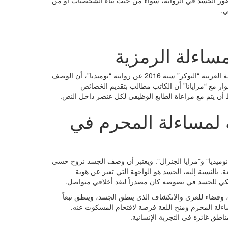
ضور الجسد في الرواية، سواء من حيث بناء الشخصيات أو من
ي.
مساءلة الرمزية
يرى الروائي المغربي طارق بكاري، الحاصل على الجائزة العالمية للرواية العربية “البوكر” سنة 2016 عن روايته “نوميديا”، أن الوصف
ر مع “مرايانا” أن الكاتب مطالب بتقديم الخصائص
 أن يتم مع مراعاة الطابع الوظيفي لكل عنصر داخل النص.
لمساءلة المحرم في
ميديا” و”مرايا الجنرال”. ويعتبر أن وصف الجسد نزوح حسي
بالنسبة إليه، الجسد هو الواجهة التي تعبر عن هوية
وتيكي للجسد في نصوصه كان مصدراً لنقد أخلاقي متواصل.
ة، وفضاء للعري والانكشاف الذي ينطق الجسد، وينطق تبعاً
ساءلة المحرم ومنح اللغة فرصة لاقتحام المسكوت عنه.
ق غائرة في التجربة الإنسانية.