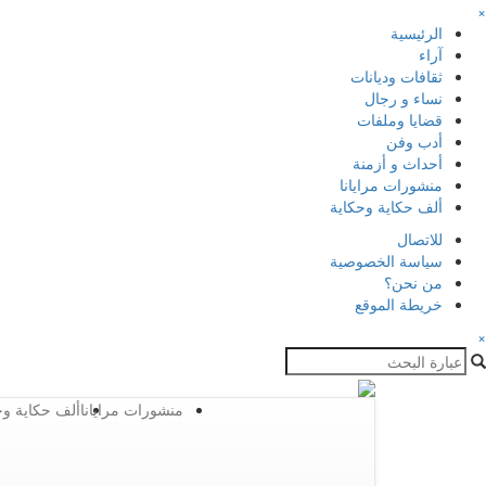
×
الرئيسية
آراء
ثقافات وديانات
نساء و رجال
قضايا وملفات
أدب وفن
أحداث و أزمنة
منشورات مرايانا
ألف حكاية وحكاية
للاتصال
سياسة الخصوصية
من نحن؟
خريطة الموقع
×
منشورات مرايانا
ألف حكاية وح