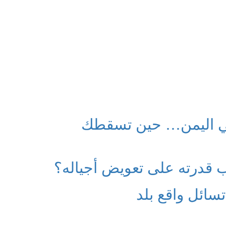
ي اليمن… حين تسقطك
 قدرته على تعويض أجياله؟