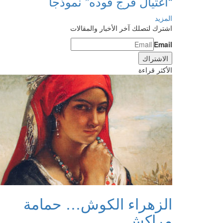
“اغتيال فرج فوده” نموذجا
المزيد
اشترك لتصلك آخر الأخبار والمقالات
Email
الأكثر قراءة
الزهراء الكوش… حمامة
مراكش