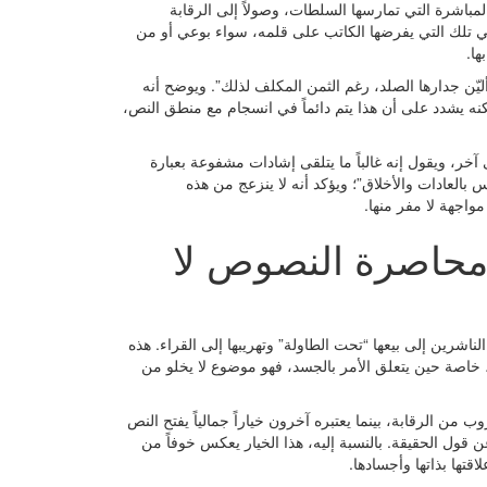
 المباشرة التي تمارسها السلطات، وصولاً إلى الرقابة
 هي تلك التي يفرضها الكاتب على قلمه، سواء بوعي أو من
ها.
ّن جدارها الصلد، رغم الثمن المكلف لذلك”. ويوضح أنه
 لكنه يشدد على أن هذا يتم دائماً في انسجام مع منطق النص،
ر، ويقول إنه غالباً ما يتلقى إشادات مشفوعة بعبارة
 بالعادات والأخلاق”؛ ويؤكد أنه لا ينزعج من هذه
مواجهة لا مفر منها.
: محاصرة النصوص لا
شرين إلى بيعها “تحت الطاولة” وتهريبها إلى القراء. هذه
ة، خاصة حين يتعلق الأمر بالجسد، فهو موضوع لا يخلو من
ب من الرقابة، بينما يعتبره آخرون خياراً جمالياً يفتح النص
ن قول الحقيقة. بالنسبة إليه، هذا الخيار يعكس خوفاً من
قتها بذاتها وأجسادها.