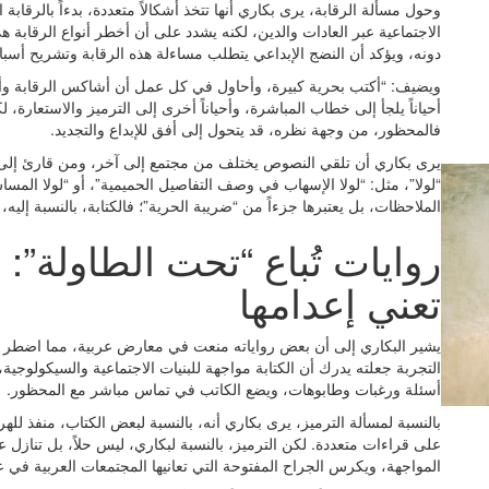
وحول مسألة الرقابة، يرى بكاري أنها تتخذ أشكالاً متعددة، بدءاً بالرقابة
الاجتماعية عبر العادات والدين، لكنه يشدد على أن أخطر أنواع الرقابة
دونه، ويؤكد أن النضج الإبداعي يتطلب مساءلة هذه الرقابة وتشريح أسباب
ويضيف: “أكتب بحرية كبيرة، وأحاول في كل عمل أن أشاكس الرقابة وألي
أحياناً يلجأ إلى خطاب المباشرة، وأحياناً أخرى إلى الترميز والاستعارة،
فالمحظور، من وجهة نظره، قد يتحول إلى أفق للإبداع والتجديد.
يرى بكاري أن تلقي النصوص يختلف من مجتمع إلى آخر، ومن قارئ إلى آخ
“لولا”، مثل: “لولا الإسهاب في وصف التفاصيل الحميمية”، أو “لولا المساس
الملاحظات، بل يعتبرها جزءاً من “ضريبة الحرية”؛ فالكتابة، بالنسبة إليه، 
روايات تُباع “تحت الطاولة”
تعني إعدامها
يشير البكاري إلى أن بعض رواياته منعت في معارض عربية، مما اضطر النا
التجربة جعلته يدرك أن الكتابة مواجهة للبنيات الاجتماعية والسيكولوجي
أسئلة ورغبات وطابوهات، ويضع الكاتب في تماس مباشر مع المحظور.
بالنسبة لمسألة الترميز، يرى بكاري أنه، بالنسبة لبعض الكتاب، منفذ للهرو
على قراءات متعددة. لكن الترميز، بالنسبة لبكاري، ليس حلاً، بل تنازل ع
المواجهة، ويكرس الجراح المفتوحة التي تعانيها المجتمعات العربية في علا