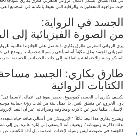
في هذا السياق، تشكل أعمال الروائي المغربي طارق بكاري نموذجاً لح
حيث مواجهة المحظورات والرقابة التي تحيط بالكتابة في المجتمع العرب
الجسد في الرواية:
من الصورة الفيزيائية إلى ال
الفيزيائي للجسد يظل مكوّناً أساسياً في رسم الشخصيات. ويوضح في حوا
السيكولوجية والاجتماعية والثقافية، إلى جانب الخصائص الجسدية، شرط
طارق بكاري: الجسد مساحة 
الكتابات الروائية
يكشف بكاري أن الجسد، كموضوع، يحضر بقوة في أعماله، لاسيما في” نو
دون الخروج عن منطق النص، بل يمثل لبنة من لبنات رؤية جمالية موسعة. 
الإنسان، مثلما تعبر عن ذاكرته ومخاوفه وصراعاته. غير أن البعد الإير
ويشرح بكاري هذا البعد قائلاً: “الإيروتيكي في أعمالي طاقة حياة متجدد
لذلك ذاكرته ومبهماته”. ويضيف أنه لا يسعى إلى إثارة عابرة، بل إلى م
فالجسد في نصوصه ليس وسيلة لإحداث الصدمة، بل أداة للكشف عن مناط