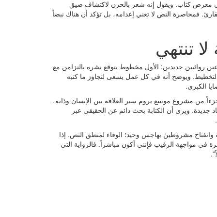
 في معرض كتاب. ويقول إنه شعر بالحزن لاكتشاف ضيق
رئ. فمحاصرة النص لا تعني إعدامه، بل تؤكد أن هناك نبضاً
ا تنتهي
ين روائيين جديدين: الأول مخطوط يتوقع نشره بالتزامن مع
ال في طور التفكير والتخطيط. ويوضح أنه في كل عمل يسعى لتجاوز ما كتبه
يا الكبرى.
ءاً من مشروع موسع يروم سبر العلاقة بين الإنسان وذاته،
د جديدة. ويرى أن الكتابة بحث دائم عن الحقيقي عبر
ة وانفتاح مشروطين بهاجس وحيد؛ الوفاء لمنطق النص. إذا
شرة في مواجهة الرقيب فإنني أكون مباشراً. فالرواية التي
”.