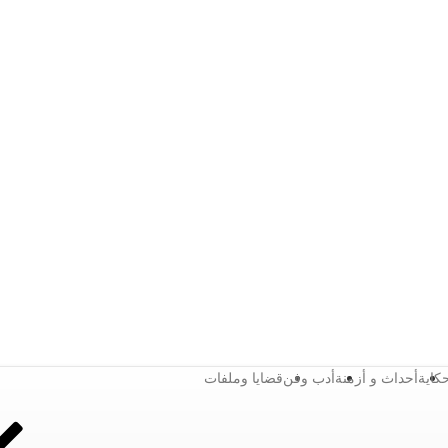
كاية
أحداث و أزمنة
أدب وفن
قضايا وملفات