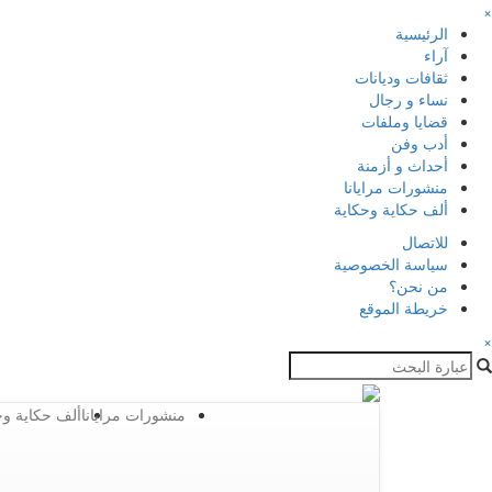
×
الرئيسية
آراء
ثقافات وديانات
نساء و رجال
قضايا وملفات
أدب وفن
أحداث و أزمنة
منشورات مرايانا
ألف حكاية وحكاية
للاتصال
سياسة الخصوصية
من نحن؟
خريطة الموقع
×
منشورات مرايانا
ألف حكاية وح