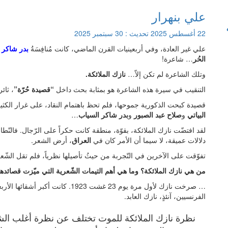
علي بنهرار
22 أغسطس 2025
تحديث :
30 سبتمبر 2025
علي غير العادة، وفي أربعينيات القرن الماضي، كانت مُنافِسَةُ
بدر شاكر 
الحُر
… شاعرة!
وتلك الشاعرة لم تكن إلاّ…
نازك الملائكة
.
التنقيب في سيرة هذه الشاعرة هو بمثابة بحث داخل
“قصيدة حُرّة”
، ثائ
قصيدة كبحت الذكورية جموحها، فلم تحظ باهتمام النقاد، على غرار الكثي
البياتي
و
صلاح عبد الصبور
و
بدر شاكر السياب
…
لقد افتضّت نازك الملائكة، بقوّة، منطقة كانت حكراً على الرّجال. فالنّ
دلالات عميقة، لا سيما أن الأمر كان في
العراق
، أرض الشعر.
تفوّقت على الآخرين في التّجربة من حيثُ تأصيلها نظرياً، فلم تقل الشّعر
من هي نازك الملائكة؟ وما هي أهم التيمات الشّعرية التي ميّزت قصائدها 
… صرخت نازك لأول مرة يوم 23 غشت 1923.
الفرنسيين، آنئذٍ، نازك العابد.
نظرة نازك الملائكة للموت تختلف عن نظرة أغلب الشعرا