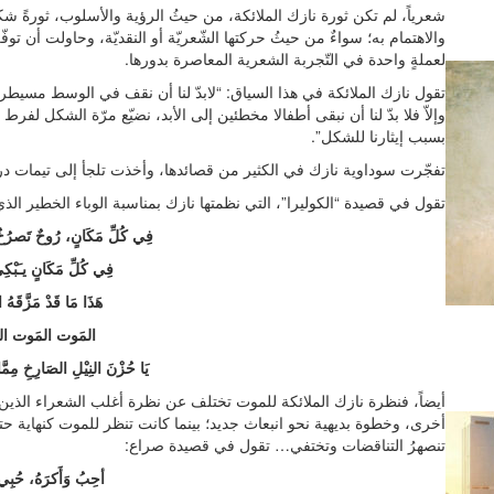
شعرياً، لم تكن ثورة نازك الملائكة، من حيثُ الرؤية والأسلوب، ثورةً 
والاهتمام به؛ سواءٌ من حيثُ حركتها الشّعريّة أو النقديّة، وحاولت أن توف
لعملةٍ واحدة في التّجربة الشعرية المعاصرة بدورها.
تقول نازك الملائكة في هذا السياق: “لابدّ لنا أن نقف في الوسط مسيط
وإلاّ فلا بدّ لنا أن نبقى أطفالا مخطئين إلى الأبد، نضيّع مرّة الشكل لفر
بسبب إيثارنا للشكل”.
تفجّرت سوداوية نازك في الكثير من قصائدها، وأخذت تلجأ إلى تيمات درا
تقول في قصيدة “الكوليرا”، التي نظمتها نازك بمناسبة الوباء الخطير ال
فِي كُلِّ مَكَانٍ، رُوحٌ تَصرُ
فِي كُلِّ مَكَانٍ يـَبْك
هَذَا مَا قَدْ مَزَّقَه
المَوت المَوت ا
يَا حُزْنَ النِيْلِ الصَارِخِ مِم
أيضاً، فنظرة نازك الملائكة للموت تختلف عن نظرة أغلب الشعراء الذين كا
أخرى، وخطوة بديهية نحو انبعاث جديد؛ بينما كانت تنظر للموت كنهاية حتمي
تنصهرُ التناقضات وتختفي… تقول في قصيدة صراع:
أحِبُ وَأَكرَهُ، حُبِي