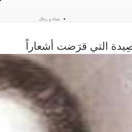
نساء و رجال
ِيدة التي قرَضت أشعاراً