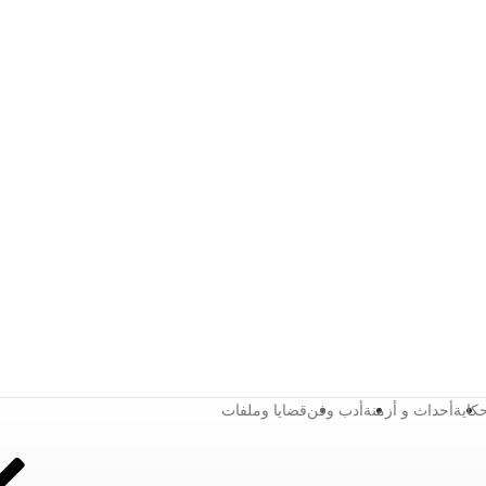
كاية
أحداث و أزمنة
أدب وفن
قضايا وملفات