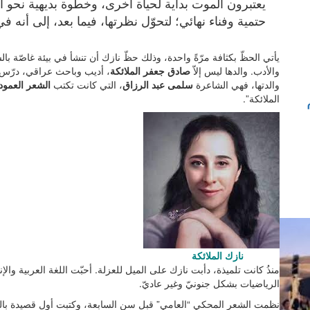
يعتبرون الموت بداية لحياة أخرى، وخطوة بديهية نحو ان
حتمية وفناء نهائي؛ لتحوّل نظرتها، فيما بعد، إلى أنه
يأتي الحظّ بكثافة مرّةً واحدة، وذلك حظّ نازك أن تنشأ في بيئة غاصّة بالش
والأدب. والدها ليس إلاّ
صادق جعفر الملائكة
، أديب وباحث عراقي، درّس ال
والدتها، فهي الشاعرة
سلمى عبد الرزاق
، التي كانت تكتب
الشعر العمود
الملائكة”.
نازك الملائكة
منذُ كانت تلميذة، دأبت نازك على الميل للعزلة. أحبّت اللغة العربية والإنجل
الرياضيات بشكل جنونيّ وغير عاديّ.
نظمت الشعر المحكي “العامي” قبل سن السابعة، وكتبت أول قصيدة بال