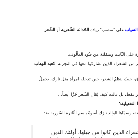
السياب
على “منصب” ريادة
الحَداثة الشّعرية
أو
الشّعر
رة على الثّابت ومنفلتة من قيُود المألُوف.
ر من الشعراء الذين تشاركوا معها في التجربة،
كعبد الوهاب
طاق، حيثُ ينظمُ الشعر، حين تدخله امرأة مثل نازك، يحملُ
 فقط، بل قالت كيف يُقال الشّعر حُرًّا أيضاً…
التفعيلية؟
 كانت أكبر أشقائها الأربعة، وسمّاها الوالد نازك أسوةً باسم الثّائرة السّورية ضد
ء الذين كانوا من جيلها، أولئك الذين