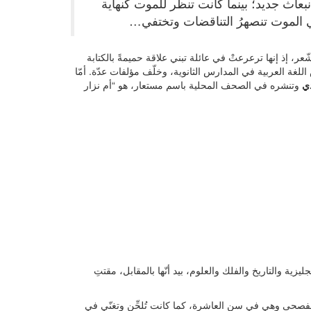
بعاث جديد؛ بينما كانت تنظر للموت كنهاية
 في الموت تنصهرُ التناقضات وتختفي…
ّعر، إذ إنها ترعرعتْ في عائلة تبني علاقة حميمةً بالكتابة
لغة العربية في المدارس الثانوية، وخلّف مؤلفات عدّة. أمّا
ي
وتنشره في الصحف المحلية باسم مستعار، هو “أم نزار
يزية والتاريخ والفلك والعلوم، بيد أنّها بالمقابل، مقتتِ
فصحى وهي في سن العاشرة، كما كانت تُلحِّن وتغنّي في