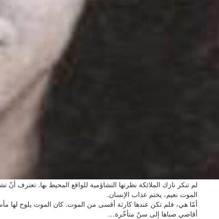
لم تنكر نازك الملائكة نظرتها التشاؤمية للواقع المحيط بها. تعترف أنّ تش
الموت نعيم، يختم عذاب الإنسان.
أمّا هي، فلم تكن عندها كارثة أقسى من الموت. كان الموت يلوح لها مأ
أقاصي صباها إلى سنّ متأخّرة…