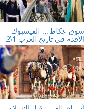
سوق عكاظ… الفيسبوك
الأقدم في تاريخ العرب 1\2
أسواق العرب قبل الإسلام…