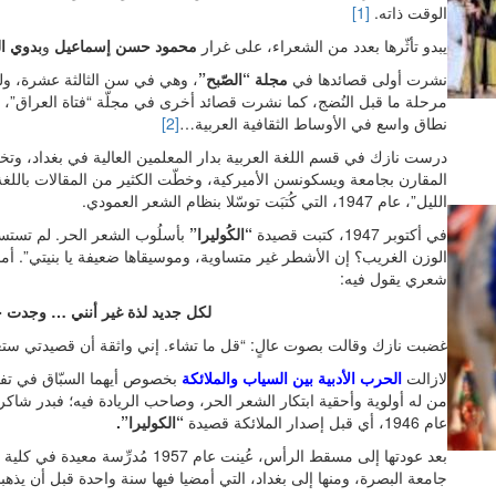
الوقت ذاته.
[1]
يبدو تأثّرها بعدد من الشعراء، على غرار
محمود حسن إسماعيل
و
بدوي ا
نشرت أولى قصائدها في
مجلة “الصّبح”
، وهي في سن الثالثة عشرة، ولكن
مرحلة ما قبل النُضج، كما نشرت قصائد أخرى في مجلّة “فتاة العراق”، 
نطاق واسع في الأوساط الثقافية العربية…
[2]
المقارن بجامعة ويسكونسن الأميركية، وخطّت الكثير من المقالات باللغة
الليل”، عام 1947، التي كُتبَت توسّلا بنظام الشعر العمودي.
في أكتوبر 1947، كتبت قصيدة
“الكُوليرا”
بأسلُوب الشعر الحر. لم تستسغ و
الوزن الغريب؟ إن الأشطر غير متساوية، وموسيقاها ضعيفة يا بنيتي”. أما 
شعري يقول فيه:
لكل جديد لذة غير أنني … وجدت جد
غضبت نازك وقالت بصوت عالٍ: “قل ما تشاء. إني واثقة أن قصيدتي ستغي
لازالت
الحرب الأدبية بين السياب والملائكة
بخصوص أيهما السبّاق في تف
من له أولوية وأحقية ابتكار الشعر الحر، وصاحب الريادة فيه؛ فبدر شا
عام 1946، أي قبل إصدار الملائكة قصيدة
“الكوليرا”.
بعد عودتها إلى مسقط الرأس، عُينت عام
جامعة البصرة، ومنها إلى بغداد، التي أمضيا فيها سنة واحدة قبل أن يذهب