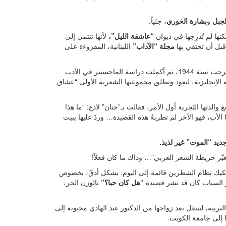
لجبل
و
بشارة الخوري
، جلياً.
ها لم تُدرِجها في ديوان
“عاشقة الليل”،
لأنها تنتمي إلى
قبل أن تحتفي بها
مجلة “الآداب”
اللبنانية، المقروءة على
درست نازك في قسم اللغة العربية بدار المعلمين العالية في بغداد، وتخرجت سنة 1944، ثم أكملت دراسة الماجستير في الأدب
 الإنجليزية، لتعود وتطلق مجموعتها الشعرية الأولى “عشاق
الدتها التّجربة أول الأمر، فقالت بـ”حنان” لاذع: “ما هذا
الأب، فهو الآخر لم تطربهُ هذه القصيدة… وردّ عليها ببيت
يد “الموت” غير لذيذ.
ّر خريطة الشعر العربي”… وذاك ما كان فعلاً!
كيك نظام الشطرين قائمة إلى اليوم. بشكل أدقّ، بخصوص
كر السياب كان قد نشر قصيدة
“هل كان حبا؟”
بالوزن الحر،
 1957 مُدرِّسة معيدة في كلية التربية، لتنتقل بعد زواجها من الدكتور عبد الهادي محبوبة إلى
ا إلى جامعة الكويت.