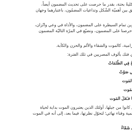
شكليةً بحتة، بقدر ما حرصت على تحديث المضمون أيضاً،
ّق بين أهميّة الشّكل وتداعيات المضمُون، باعتبارهما وجهان
رين تمام السيطرة على المضمون، والأداة في وعي واتّزان،
ط حرصنا على المضمون، ونضيّع في المرّة التاليّة المضمون
مية، كالموت والشقاء والألم والحزن والكآبة.
ذي فتك بألوف المصريين في تلك الفترة:
خُ فِي الظُلمَاتْ
ِي صَوْتْ
ُ المَوت
لمَوت
َّا فـَعَلَ المَوت
نوا من جيلها، أولئك الذين يعتبرون الموت بداية لحياة
ة وفناء نهائي؛ لتحوّل نظرتها، فيما بعد، إلى أنه في الموت
 شَقَاءْ