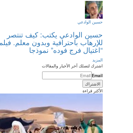
حسين الوادعي
حسين الوادعي يكتب: كيف تنتصر
للإرهاب باحترافية وبدون معلم. فيلم
“اغتيال فرج فوده” نموذجا
المزيد
اشترك لتصلك آخر الأخبار والمقالات
Email
الأكثر قراءة