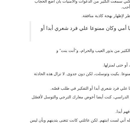
لكني سمعت الكثير من الدعوات والأمنيات بأن أضع الحجاب
 أحب.
 لإظهار بهجة كاذبة منافقة.
أمي وكان ممنوعا علي فرد شعري أبدا أو
ير من بذور العيب والحرام، و”أنت بنت” و
و حتى لمنزلها.
وعا. بكيت وتوسلت، لكن دون جدوى. لا تزال هذه الحادثة
 علي فرد شعري أبدا أو التفكير في طلب قصّه.
ام الدراسي، كنت أيضا أخوض معارك الترجي والتوسل لأفصّل
هم أبدا.
له أني لست ابنتهم. لكن عائلتي كانت تتغنى بتدينهم وبأن ليس