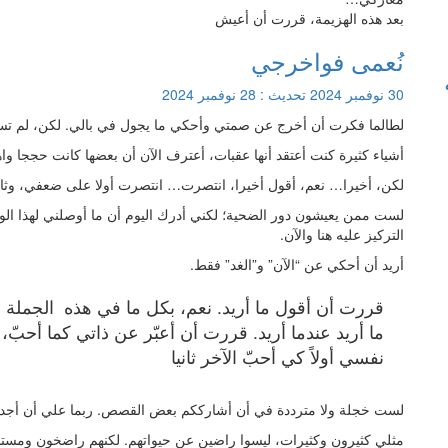
بعد هذه الهزيمة، قررت أن أعيش
نُعمى فواخرجي
30 نوفمبر 2024
تحديث :
28 نوفمبر 2024
لطالما فكرت أن أخرج عن صمتي وأحكي ما يجول في بالي. لكن، لم تس
أشياء كثيرة كنت أعتقد أنها عقبات، أعترف الآن أن بعضها كانت حججا و
لكن، أخيرا… نعم، أقول أخيرا، انتصرت… انتصرت أولا على ضعفي، وثان
لست ممن يعيشون دور الضحية؛ لكني أدرك اليوم أن ما أوصلني لهذا ال
التركيز عليه هنا والآن.
أريد أن أحكي عن “الآن” و”الغد” فقط.
قررت أن أقول ما أريد. نعم، بكل ما في هذه الجمل
ما أريد عندما أريد. قررت أن أعبّر عن ذاتي كما أحبّ، 
نفسي أولاً كي أحبّ الآخر ثانيا
لست خجلة ولا مترددة في أن أشارككم بعض القصص. ربما علي أن أجد
مثلي كثيرون وكثيرات، ليسوا راضين عن حيواتهم. لكنهم راضخون ومستسل