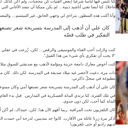
كنا نلبس فيها لباسا شرعيا (بعض الفتيات كن محجبات، ولم أكن كذلك. 
عاجلا). كنا أيضا نغني أناشيد دينية… لم يكن ممكنا أن ننشد الأغاني التي
وأنا أكتب هذه السطور، يتراءى لي وجهي الحانق، غير المبتسم… والمضطر
كان علي أن أذهب إلى المدرسة بتسريحة شعر تصنعها 
التفكير في طلب قصّه
كنت ولازلت أحب الغناء والموسيقى والرقص… لكن، زُرعت في عقلي الكث
“لا يجب أن تفكري بأي شيء من هذا القبيل”.
كنت أخوض معارك دامعة حزينة ومؤلمة لأذهب مع صديقتي للسوق مثلا، أ
ذات مرة، دعيت لأحضر عيد ميلاد صديقة في المدرسة. لكن ذلك كان ممن
مطبوعة في سجلّ ذاكرتي.
كان علي أن أذهب إلى المدرسة بتسريحة شعر تصنعها أمي وكان ممنوعا
في تلك الفترة، كنا نرتدي البدلة العسكرية في المدارس. قبل بدء الع
البدلة كما أحب، لكن دون جدوى.
كان التلفزيون تحت المراقبة. ربما أفهم الآن هذا. لكن، حينذاك، لم أكن أف
أذكر مرة زرنا عائلة من الأقارب. كانوا جد متدينين، لدرجة أني حمدت ال
لديهم راديو أو حتى تلفزيون!