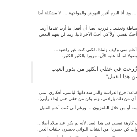
 وها أنا اليوم أقرر النهوض والمواجهة…. لا مشكلة أبدا.
ساطة وتعقيد… قررت أيضا أن أفعل ما أريد عندما أريد.
بّ نفسي أولاً كي أحبّ الآخر ثانيا. ربما لن يفهم البعض
 أعلم متى وكيف ولماذا، لكني كنت غير راضية…
لما أنا عليه الآن، مرورا بالكثير الكثير.
ُرعت في عقلي الكثير من بذور العيب
 هذا القبيل”
اعة؛ فرع الدراسة والدراسة ذاتها؛ لباسي، أفكاري، متى
 أي من ذلك بإرادتي، ولم يكن من حقي حتى إبداء رأيي).
رسة أو من خلال التلفزيون… ورغم أني كنت أعلم القليل
ت كارهة نفسي في هذا العيد، لأنه لم يكن عيد ميلاد أصلا…
ات كن حصريا من الفتيات اللواتي يحضرن حلقات الدين.