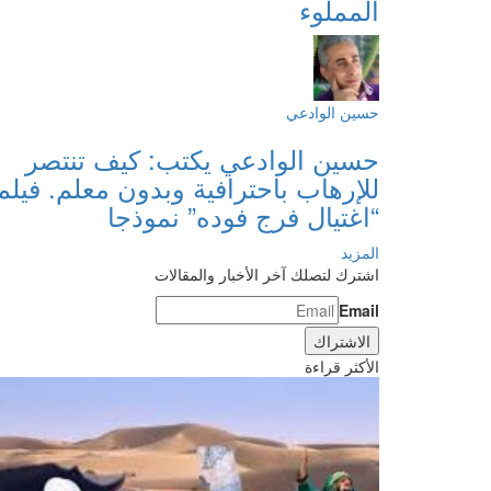
المملوء
حسين الوادعي
حسين الوادعي يكتب: كيف تنتصر
للإرهاب باحترافية وبدون معلم. فيلم
“اغتيال فرج فوده” نموذجا
المزيد
اشترك لتصلك آخر الأخبار والمقالات
Email
الأكثر قراءة