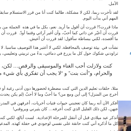
الأمل.
لقد تأخرت ربما، لكن لا مشكلة، طالما كنت أنا من قرر الاستسلام سابقا…
المهم أني بدأت اليوم.
ماذا قررت؟! قررت أن أقول ما أريد. نعم، بكل ما في هذه الجملة من ب
قررت أن أعبّر عن ذاتي كما أحبّ، وأن أغير آرائي وقتما أودّ. قررت أن أح
ما أقصده، لكني ببساطة سأقول: لقد قررت أن أعيش.
نشأت في بيئة توصف بالمحافظة. لكني لا أعتبر هذا التوصيف مناسبا. لا
تراودني شكوك حول كل ما يزرع في دماغي، بدءً من تربيتي وتعليمي، وصولا 
كنت ولازلت أحب الغناء والموسيقى والرقص… لكن، ز
والحرام، و”أنت بنت” و “لا يجب أن تفكري بأي شيء من
مثلا، حلقات تعليم الدين التي كنت مضطرة لحضورها دون أدنى رغبة أو قن
أخرج من المنزل؟ إلى أين ومع من؟ ما أحبّ وما لا أحبّ (لم يكن يحدث
أفكر الآن أنه ربما كان تعجبني حيوات فتيات أخريات، أعرفهن في المد
عنهن، لكن ذلك القليل الذي كنت أعرفه… كان يثيرني ويروقني!
أتذكر عيد ميلادي قبل أن أنتقل للمرحلة الإعدادية. لست أبالغ، لكني كن
كل ما أذكره أني كنت حانقة على نفسي لوجودي في حفلة كهذه. المدعو