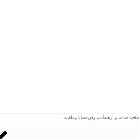
كاية
أحداث و أزمنة
أدب وفن
قضايا وملفات