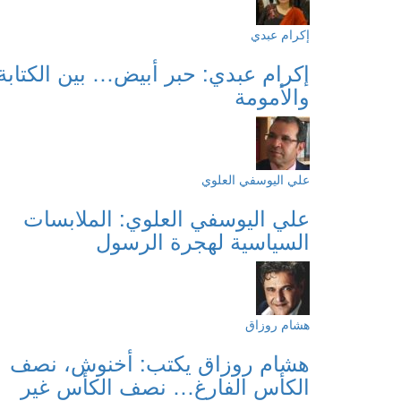
إكرام عبدي
إكرام عبدي: حبر أبيض… بين الكتابة
والأمومة
علي اليوسفي العلوي
علي اليوسفي العلوي: الملابسات
السياسية لهجرة الرسول
هشام روزاق
هشام روزاق يكتب: أخنوش، نصف
الكأس الفارغ… نصف الكأس غير