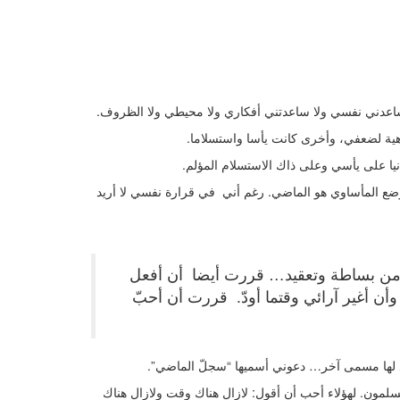
اعدني نفسي ولا ساعدتني أفكاري ولا محيطي ولا الظروف.
اهية لضعفي، وأخرى كانت يأسا واستسلاما.
يا على يأسي وعلى ذاك الاستسلام المؤلم.
وضع المأساوي هو الماضي. رغم أني في قرارة نفسي لا أريد
ة من بساطة وتعقيد… قررت أيضا أن أفعل
وأن أغير آرائي وقتما أودّ. قررت أن أحبّ
 لها مسمى آخر… دعوني أسميها “سجلّ الماضي”.
مون. لهؤلاء أحب أن أقول: لازال هناك وقت ولازال هناك