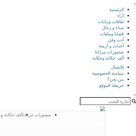
×
الرئيسية
آراء
ثقافات وديانات
نساء و رجال
قضايا وملفات
أدب وفن
أحداث و أزمنة
منشورات مرايانا
ألف حكاية وحكاية
للاتصال
سياسة الخصوصية
من نحن؟
خريطة الموقع
×
منشورات مرايانا
ألف حكاية وح