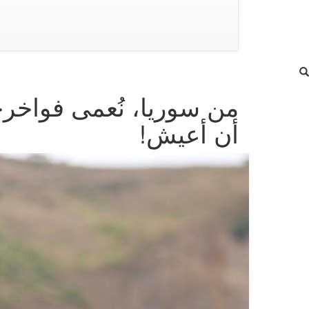
من سوريا، نُعمى فواخر
أن أعيش!