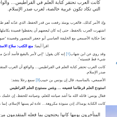
كانت العرب تحتقر كتابة العلم في القراطيس… والواق
التي تكاد تكون عربية خالصة، لعرب صدر الإسلام.
وإذ الأمر كذلك، فالعرب يومئذ رفعت من قدر الحفظ، الذي عدّته أهم طرق
اشتهرت العرب بالحفظ، حتى إنه كان لبعضهم أن يحفظوا قصيدة بكاملها، 
تعدّ حكاية الأصمعي مع الخليفة العباسي أبو جعفر المنصور وقصيدة “صو
اقرأ أيضا:
منع الكتب: سلاح الاست
وقد روي عن ابن شهاب
[1]
إنه كان يقول: “إني لأمر بالبقيع فأسد أذنيّ
شيء قط فنسيته”.
كانت العرب تحتقر كتابة العلم في القراطيس… والواقع أن العرب المتقد
صدر الإسلام.
الأصمعي، بالمناسبة، قال إن يونس بن حبيب
[3]
سمع رجلا ينشد:
استودع العلم قرطاسا فضيعه … وبئس مستودع العلم القراطيس
فقال يونس: قاتله الله ما أشد صيانته للعلم، وصيانته للحفظ، إن 
كانت الكتابة يومذاك إذن منبوذة مكروهة… عادة لم يسنها الإسلام، إنما مو
المتأخرون يومها كانوا يحتجون بما فعله المتقدمون من