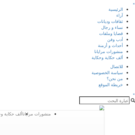
×
الرئيسية
آراء
ثقافات وديانات
نساء و رجال
قضايا وملفات
أدب وفن
أحداث و أزمنة
منشورات مرايانا
ألف حكاية وحكاية
للاتصال
سياسة الخصوصية
من نحن؟
خريطة الموقع
×
منشورات مرايانا
ألف حكاية وح