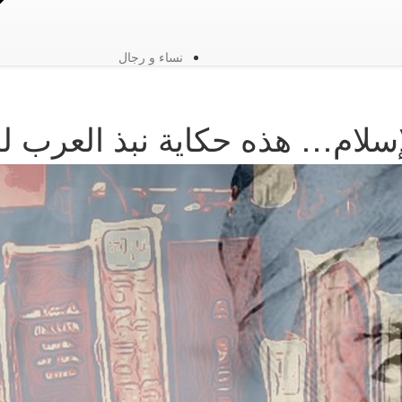
نساء و رجال
ام… هذه حكاية نبذ العرب للكتا