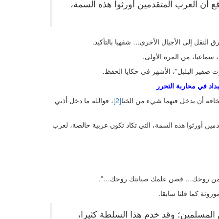
ع أن العرب المتقدمين أورثوا هذه السمة،
 النقل إلى الأجيال الأخرى… شفهيا بالتأكيد.
سماعيا، من المرة الأولى.
ت صفير البلبل”، الأشهر في حكايا الحفظ.
بداد في محاربة التحرر
 مخافة أن يدخل فيهما شيء من الخنا
[2]
، فوالله ما دخل أذني
مين أورثوا هذه السمة، التي تكاد تكون عربية خالصة، لعرب
علمك من روحك… فصن علمك صيانتك روحك…”.
روثة كما قلنا سابقا.
 المسلمين؛ وقد خدم هذا السلطة كثيرا،