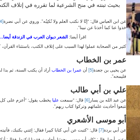
بحيث تبنته في منح الشرعية لما تقرره في إتلاف الك
عن ابن العباس قال: “إنّا لا نكتب العلم ولا نُكتِبُه”. وروي عن أبي نضرة
[4]
خذوا عنا كما أخذنا عن نبينا”.
اقرأ أيضا:
الشعر ديوان العرب في الزندقة أيضا… قب
كثير من الصحابة عملوا لهذا السبب على إتلاف الكتب، باستثناء القرآن،
عمر بن الخطاب
عن يحيى بن جعدة
[5]
أن
عمرا بن الخطاب
أراد أن يكتب السنة، ثم بدا ل
فليمحه”.
علي بن أبي طالب
عن عبد الله بن يسار
[6]
قال: “سمعت
عليا
يخطب يقول: “أعزم على كل من
تتبعوا أحاديث علمائهم وتركوا كتاب ربهم”.
أبو موسى الأشعري
عن أبي بردة
[7]
قال: “كتبت عن أبي كتابا كبيرا فقال: إئتني بكتبك، فأتيته 
وعنه، أيضا، قال: “كان أبو موسى يحدثنا بأحاديث فقمنا لنكتبها. فقال: أت