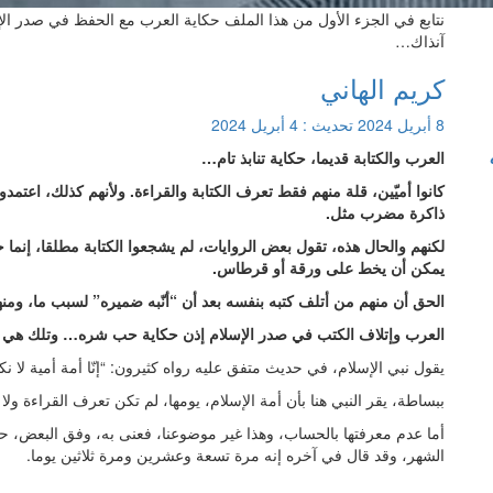
نتابع في الجزء الأول من هذا الملف حكاية العرب مع الحفظ في صدر الإس
آنذاك…
كريم الهاني
8 أبريل 2024
تحديث :
4 أبريل 2024
العرب والكتابة قديما، حكاية تنابذ تام…
كانوا أميّين، قلة منهم فقط تعرف الكتابة والقراءة
.
ولأنهم كذلك، اعتمدوا
ذاكرة مضرب مثل.
لكنهم والحال هذه، تقول بعض الروايات، لم يشجعوا الكتابة مطلقا، إنما ح
يمكن أن يخط على ورقة أو قرطاس.
الحق أن منهم من أتلف كتبه بنفسه بعد أن “أنّبه ضميره” لسبب ما، وم
العرب وإتلاف الكتب في صدر الإسلام إذن حكاية حب شره… وتلك هي الحك
يقول نبي الإسلام، في حديث متفق عليه رواه كثيرون: “إنّا أمة أمية لا 
ببساطة، يقر النبي هنا بأن أمة الإسلام، يومها، لم تكن تعرف القراءة ولا ا
أما عدم معرفتها بالحساب، وهذا غير موضوعنا، فعنى به، وفق البعض، 
الشهر، وقد قال في آخره إنه مرة تسعة وعشرين ومرة ثلاثين يوما.