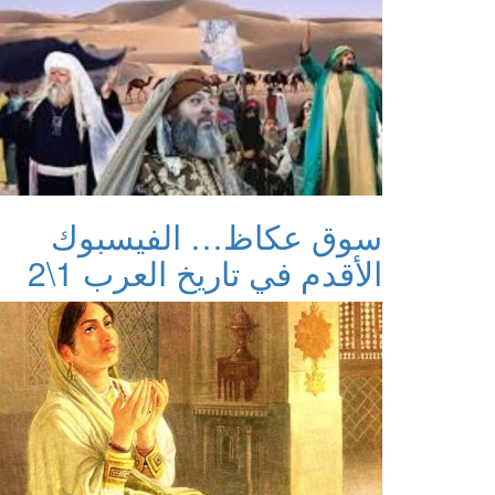
سوق عكاظ… الفيسبوك
الأقدم في تاريخ العرب 1\2