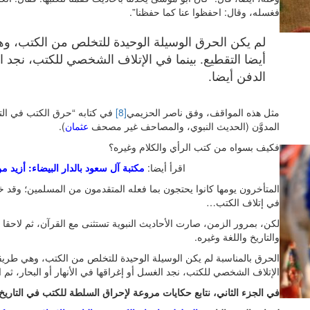
فغسله، وقال: احفظوا عنا كما حفظنا”.
لم يكن الحرق الوسيلة الوحيدة للتخلص من الكتب، وه
أيضا التقطيع. بينما في الإتلاف الشخصي للكتب، نجد الغ
الدفن أيضا.
مثل هذه المواقف، وفق ناصر الحزيمي
[8]
في كتابه “حرق الكتب في التر
المدوَّن (الحديث النبوي، والمصاحف غير مصحف
عثمان
).
فكيف بسواه من كتب الرأي والكلام وغيره؟
اقرأ أيضا:
مكتبة آل سعود بالدار البيضاء: أزيد من 800 ألف وثيقة في متناول الباح
المتأخرون يومها كانوا يحتجون بما فعله المتقدمون من المسلمين؛ وقد خ
في إتلاف الكتب…
لكن، بمرور الزمن، صارت الأحاديث النبوية تستثنى مع القرآن، ثم لاحق
والتاريخ واللغة وغيره.
الحرق بالمناسبة لم يكن الوسيلة الوحيدة للتخلص من الكتب، وهي طريقة 
الإتلاف الشخصي للكتب، نجد الغسل أو إغراقها في الأنهار أو البحار، ثم ا
في الجزء الثاني، نتابع حكايات مروعة لإحراق السلطة للكتب في التاريخ