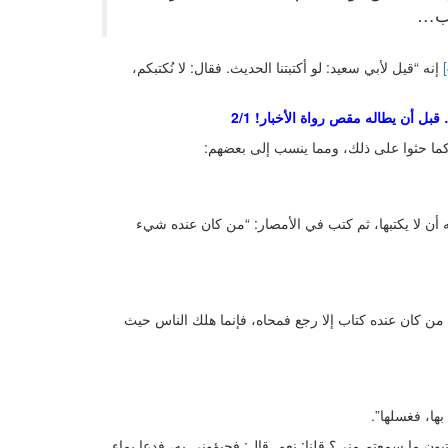
تب…
إنه “قيل لأبي سعيد: لو أكتبتنا الحديث. فقال: لا نُكتبكم،
ل أن يطاله مقص رواة الأخبار! 2/1
 كما حثوا على ذلك، ومما ينسب إلى بعضهم:
ه أن لا يكتبها، ثم كتب في الأمصار: “من كان عنده شيء
 كان عنده كتاب إلا رجع فمحاه، فإنما هلك الناس حيث
بها، فغسلها”.
كتبون ما سمعتم مني؟ قلنا: نعم. قال: فجيؤوني به، فدعا بماء