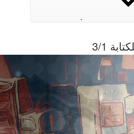
بة 3/1