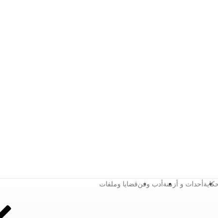
كاية
أحداث و أزمنة
أدب وفن
قضايا وملفات