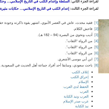
لقراءة الجزء الثاني:
السلطة وإعدام الكتب في التاريخ الإسلامي… وحكايا
لقراءة الجزء الثالث:
إعدام الكتب في التاريخ الإسلامي… حكايات مثيرة ل
[1]
فقيه محدث، عاش في العصر الأموي، اشتهر بقوة ذاكرته وجودة حف
[2]
فاحش الكلام.
[3]
أديب ونحوي من البصرة (94 – 182 هـ).
[4]
من الرواة “الثقات”.
[5]
من الرواة “الثقات”.
[6]
من الرواة “الثقات”.
[7]
ابن أبي موسى الأشعري.
[8]
باحث سعودي، وسابقا أحد أفراد جماعة أهل الحديث في السعودية.
إتلاف الكتب
إحراق الكتب
الإسلام
الحفظ لدى العرب
العرب
العرب ونبذ الكتابة
عرب صدر الإسلام
نبذ الكتابة