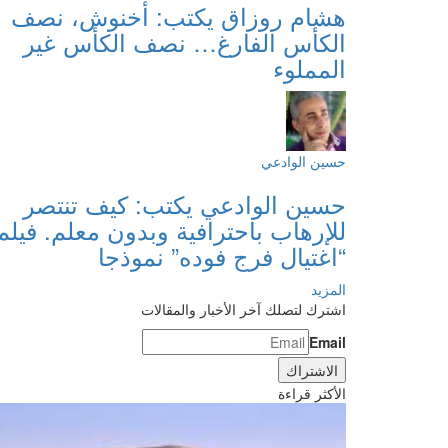
هشام روزاق يكتب: أخنوش، نصف
الكأس الفارغ… نصف الكأس غير
المملوء
حسين الوادعي
حسين الوادعي يكتب: كيف تنتصر
للإرهاب باحترافية وبدون معلم. فيلم
“اغتيال فرج فوده” نموذجا
المزيد
اشترك لتصلك آخر الأخبار والمقالات
Email
الأكثر قراءة