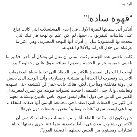
البداية…
“قهوة سادة!”
أتذكر أنى سمعتها للمرة الأولى في إحدى المسلسلات التي كانت تذاع
على شاشات التلفزيون… حينها، لم أكن أعلم أي لهجة هي تلك التي
يتحدث بها الممثلون؛ قبل أن أدرك أنها اللهجة المصرية، وهي أكثر ما
عرفناه من خلال الدراما والأفلام القديمة.
كانت تلفتني هذه الجملة وكنت أتمنى أن تقال لي بشكل أو بآخر، فكثير ما
تلفتني حميمية عرض الخدمة وتقديم الضيافة بذوق عالي وحفاوة كبيرة.
أوحت لنا الجمل القصيرة بالكثير من العطايا التي تحاط بحياة المجتمعات
الأخرى، وفسرت لنا الحياة أنها منفتحة وحضارية، وأنك الوحيد الذي يعيش
في دولة متخلفة ومتأخرة. لكن، هناك جانب خفي لن تكتشفه حتى تشهده
وتعايشه. وأنا، حتى أكتشفه، احتجت لسنوات طويلة من عمري لمعرفة أن
الكثير من الناس في دول العالم ليسوا سوى أناس عاديين ونتشابه معهم
في كثير من الصفات التي اعتقدنا في مجتمعنا اليمني أنها صفات للتخلف،
بينما هي ليست سوى “عادات وتقاليد” تخص مجتمعات دون غيرها!
حين تكون لك إمكانية اللقاء بأناس من جنسيات مختلفة، تكتشف أن
الكثيرين يشتبهون معك في نقاط متعددة، بينما فئة أخرى منحتها الحياة
امتيازات ومستوى من العيش يجعلهم “أفضلية القوم”.