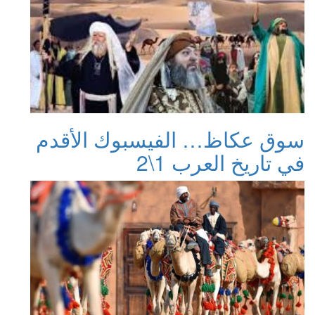
سوق عكاظ… الفيسبوك الأقدم
في تاريخ العرب 1\2