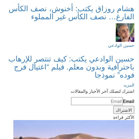
هشام روزاق يكتب: أخنوش، نصف الكأس
الفارغ… نصف الكأس غير المملوء
حسين الوادعي
حسين الوادعي يكتب: كيف تنتصر للإرهاب
باحترافية وبدون معلم. فيلم “اغتيال فرج
فوده” نموذجا
المزيد
اشترك لتصلك آخر الأخبار والمقالات
Email
الأكثر قراءة