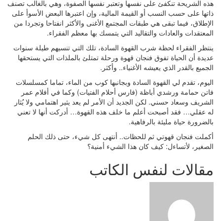
هذه الشريحة تنكفئ على نفسها وتعتبر نفسها الصفوة، وهي بالغالب تصنف
ذاتها على حسب النسب أو القيمة المالية، وإن اعتبرها البعض الأسوأ على
الإطلاق، فيما تبقى هي طبقات المجتمع الأغنى والأكثر انفتاحا وتجردا من
المعتقدات والعادات والتقاليد التي يتمسك بها معظم الفقراء.
ينتظر الفقراء لحظة شرب القهوة السادة، تلك التي تنسيهم طيلة سنوات
عديدة أن الحياة تفوق فنجان قهوة ورحلة تمتلئ بالملذات التي يستحقها
الجميع بالقدر الذي يعيشه الأغنياء.. وأكثر.
اليوم، تقدم لي القهوة السادة وبجانبها كوب من الماء، تماما كمسلسلات
فاتن حمامة ورشدي أباظة (فارس أحلام الفتيات) وكما في أفلام عمر
الشريف وسعاد حسني. لكن الجديد أن الأمر لم يعد يثير اهتمامي ولا يُثار
له عقلي… فقد أصبحت أعلم ما خلف هذه القهوة… أدركت أنها لا تعني
بالضرورة حياة مليئة بالرفاهية.
أكملت فنجان قهوتي ثم للحظات.. أنتهى كل شيء، حتى ذلك الحلم
الصغير، لأتساءل: كيف كان هذا الشيء أمنية؟
مقالات لنفس الكاتب