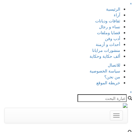
×
الرئيسية
آراء
ثقافات وديانات
نساء و رجال
قضايا وملفات
أدب وفن
أحداث و أزمنة
منشورات مرايانا
ألف حكاية وحكاية
للاتصال
سياسة الخصوصية
من نحن؟
خريطة الموقع
×
Toggle
navigation