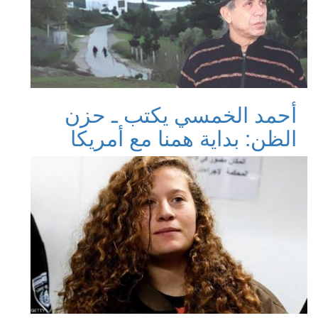
أحمد الخمسي يكتب ـ حزن
الظن: بداية همنا مع أمريكا