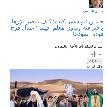
حسين الوادعي
حسين الوادعي يكتب: كيف تنتصر للإرهاب
باحترافية وبدون معلم. فيلم “اغتيال فرج
فوده” نموذجا
المزيد
اشترك لتصلك آخر الأخبار والمقالات
Email
الأكثر قراءة