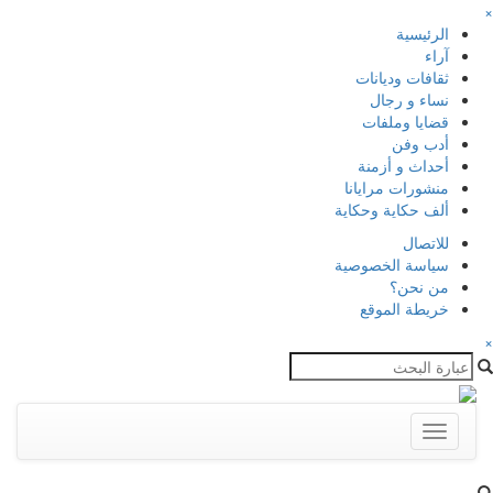
×
الرئيسية
آراء
ثقافات وديانات
نساء و رجال
قضايا وملفات
أدب وفن
أحداث و أزمنة
منشورات مرايانا
ألف حكاية وحكاية
للاتصال
سياسة الخصوصية
من نحن؟
خريطة الموقع
×
Toggle
navigation