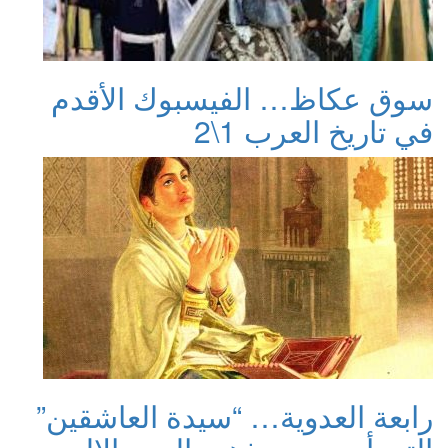
سوق عكاظ… الفيسبوك الأقدم
في تاريخ العرب 1\2
رابعة العدوية… “سيدة العاشقين”