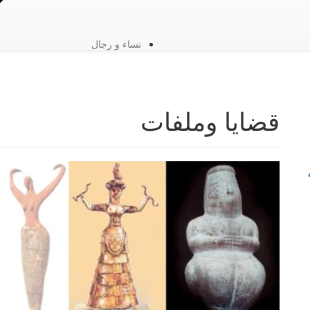
نساء و رجال
قضايا وملفات