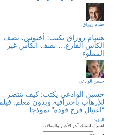
هشام روزاق
هشام روزاق يكتب: أخنوش، نصف
الكأس الفارغ… نصف الكأس غير
المملوء
حسين الوادعي
حسين الوادعي يكتب: كيف تنتصر
للإرهاب باحترافية وبدون معلم. فيلم
“اغتيال فرج فوده” نموذجا
المزيد
اشترك لتصلك آخر الأخبار والمقالات