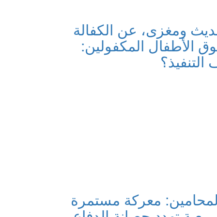
يث ومغزى، عن الكفالة
وق الأطفال المكفولين:
التنفيذ؟
لمحامين: معركة مستمرة
يعية تهدد حصانة الدفاع