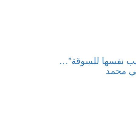
تهب نفسها للسوقة”…
بي محمد