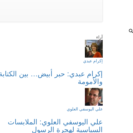
آراء
إكرام عبدي
إكرام عبدي: حبر أبيض… بين الكتابة
والأمومة
علي اليوسفي العلوي
علي اليوسفي العلوي: الملابسات
السياسية لهجرة الرسول