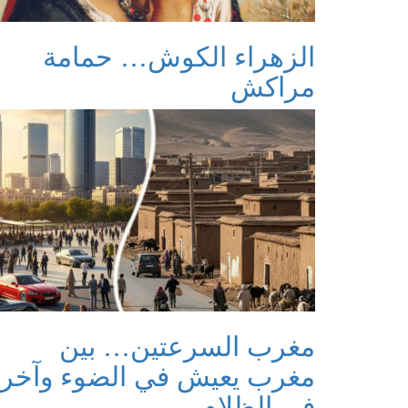
الزهراء الكوش… حمامة
مراكش
مغرب السرعتين… بين
مغرب يعيش في الضوء وآخر
في الظلام