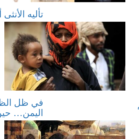
تأليه الأنثى أ
في ظل الظل
اليمن… حين