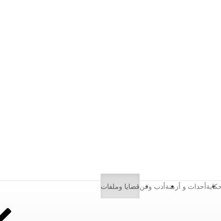
كاية
أحداث و أزمنة
أدب وفن
قضايا وملفات