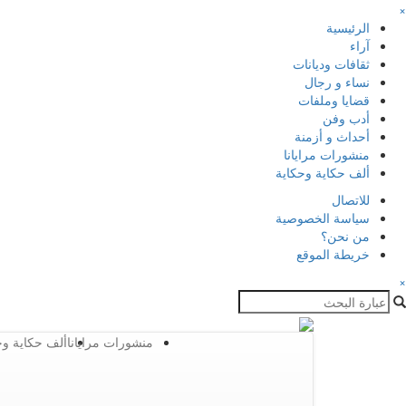
×
الرئيسية
آراء
ثقافات وديانات
نساء و رجال
قضايا وملفات
أدب وفن
أحداث و أزمنة
منشورات مرايانا
ألف حكاية وحكاية
للاتصال
سياسة الخصوصية
من نحن؟
خريطة الموقع
×
منشورات مرايانا
ألف حكاية وح