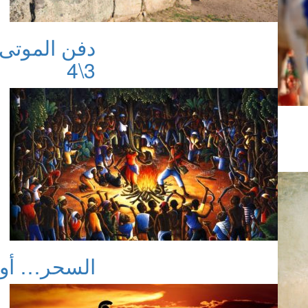
دفن الموتى و
3\4
السحر… أولى 