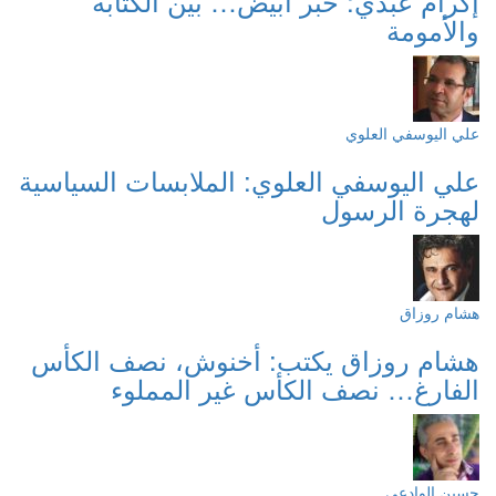
إكرام عبدي: حبر أبيض… بين الكتابة
والأمومة
علي اليوسفي العلوي
علي اليوسفي العلوي: الملابسات السياسية
لهجرة الرسول
هشام روزاق
هشام روزاق يكتب: أخنوش، نصف الكأس
الفارغ… نصف الكأس غير المملوء
حسين الوادعي