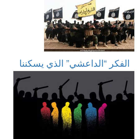
الفكر “الداعشي” الذي يسكننا