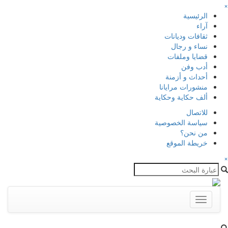
×
الرئيسية
آراء
ثقافات وديانات
نساء و رجال
قضايا وملفات
أدب وفن
أحداث و أزمنة
منشورات مرايانا
ألف حكاية وحكاية
للاتصال
سياسة الخصوصية
من نحن؟
خريطة الموقع
×
Toggle
navigation