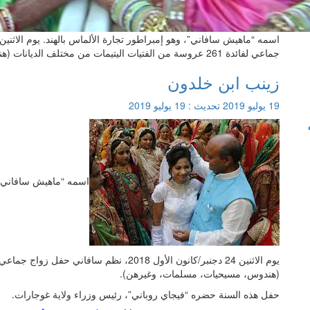
جماعي لفائدة 261 عروسة من الفتيات اليتيمات من مختلف الديانات (هندوس، مسيحيات، …
زينب ابن خلدون
19 يوليو 2019
تحديث :
19 يوليو 2019
اسمه “ماهيش سافاني”، 
(هندوس، مسيحيات، مسلمات، وغيرهن).
حفل هذه السنة حضره “فيجاي روباني”، رئيس وزراء ولاية غوجارات.