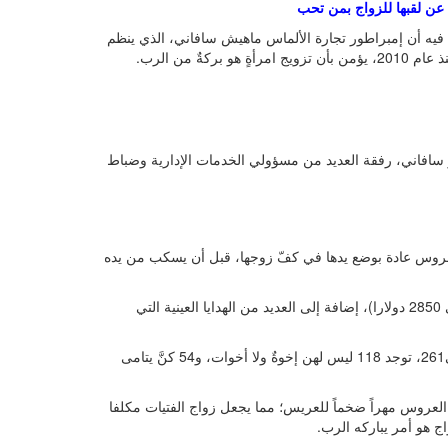
لى عن لقبها للزواج بمن تحب
را عن الحفل، أوردت فيه أن إمبراطور تجارة الألماس ماهيش سافاني، الذي ينظم
ٌ من الرب.
ر سافاني، رفقة العديد من مسؤولي الخدمات الإدارية وضباط
عروس عادة بوضع يدها في كفّ زوجها، قبل أن يسكب من يده
كما قدم سافاني لكل عروسين هدية نقدية بقيمة 200 ألف روبيةٍ (حوالي 2850 دولارا)، إضافة إلى العديد من الهدايا العينية التي
من بين عرائس الاثنين 24 دجنبر \ كانون الأول 2018، وعددهن الإجمالي261، توجد 118 ليس لهن إخوةٌ ولا أخوات، و54 كنَّ يتامى
 العروس مهراً ضخماً للعريس؛ مما يجعل زواج الفتيات مكلفا
 هو أمر يباركه الرب.