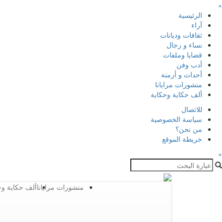
×
الرئيسية
آراء
ثقافات وديانات
نساء و رجال
قضايا وملفات
أدب وفن
أحداث و أزمنة
منشورات مرايانا
ألف حكاية وحكاية
للاتصال
سياسة الخصوصية
من نحن؟
خريطة الموقع
×
منشورات مرايانا
ألف حكاية وح