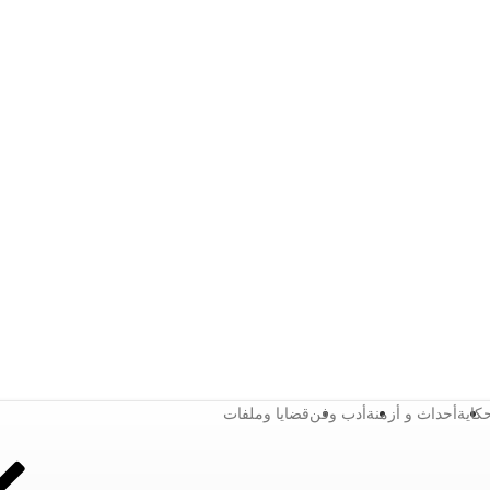
كاية
أحداث و أزمنة
أدب وفن
قضايا وملفات