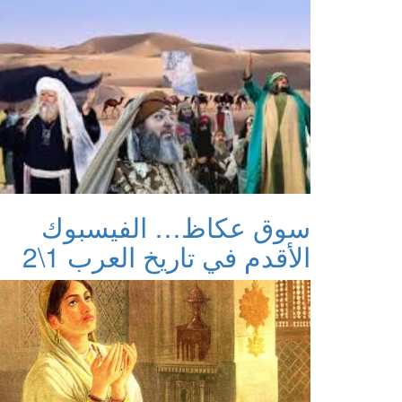
سوق عكاظ… الفيسبوك
الأقدم في تاريخ العرب 1\2