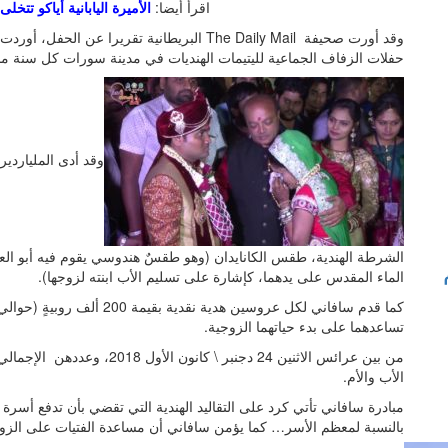
اقرأ أيضا:
الأميرة اليابانية أياكو تتخ
وقد أورت صحيفة The Daily Mail البريطانية تقري
حفلات الزفاف الجماعية لليتيمات الهنديات في مدينة سورات كل سنة منذ عام 2010، يؤمن بأن تزويج امرأةٍ هو بركة
وقد أدى الملياردي
الشرطة الهندية، طقس الكانايدان (وهو طقسٌ هندوسي يقوم فيه أبو ال
الماء المقدس على يدهما، كإشارة على تسليم الأب ابنته لزوجها).
تساعدهما على بدء حياتهما الزوجية.
الأب والأم.
مبادرة سافاني تأتي كرد على التقاليد الهندية التي تقضي بأن تدفع أسرة
بالنسبة لمعظم الأسر… كما يؤمن سافاني أن مساعدة الفتيات على الزواج