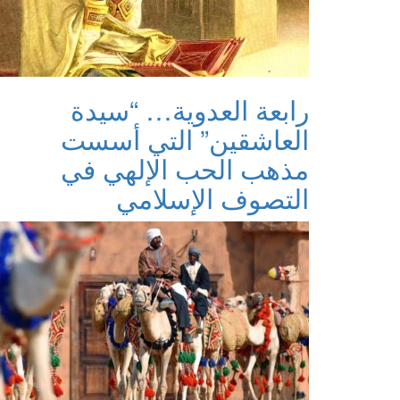
رابعة العدوية… “سيدة
العاشقين” التي أسست
مذهب الحب الإلهي في
التصوف الإسلامي