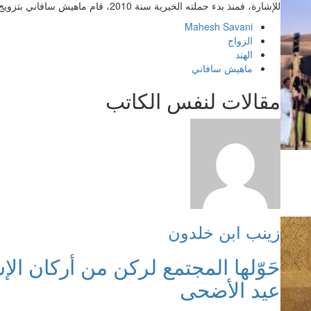
للإشارة، فمنذ بدء حملته الخيرية سنة 2010، قام ماهيش سافاني بتزويج 3172 عروسا.
Mahesh Savani
الزواج
الهند
ماهيش سافاني
مقالات لنفس الكاتب
زينب ابن خلدون
حَوّلها المجتمع لركن من أركان الإ
عيد الأضحى