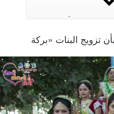
تيمة لأنه يؤمن بأن تزويج البنات «بركة