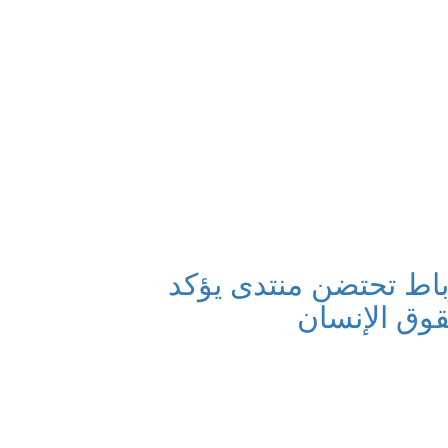
لرباط تحتضن منتدى يؤكد
وق الإنسان