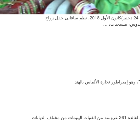
اسمه “ماهيش سافاني”، وهو إمبراطور تجارة الألماس بالهند. يوم الاثنين 24 دجنبر/كانون الأول 2018، نظم سافاني حفل زواج
وهو إمبراطور تجارة الألماس بالهند.
يوم الاثنين 24 دجنبر/كانون الأول 2018، نظم سافاني حفل زواج جماعي لفائدة 261 عروسة من الفتيات اليتيمات من مختلف الديانات