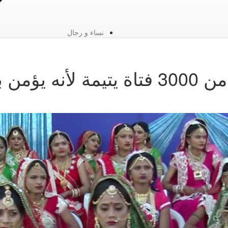
نساء و رجال
ملياردير هندي زوج أكثر من 3000 فتاة ي