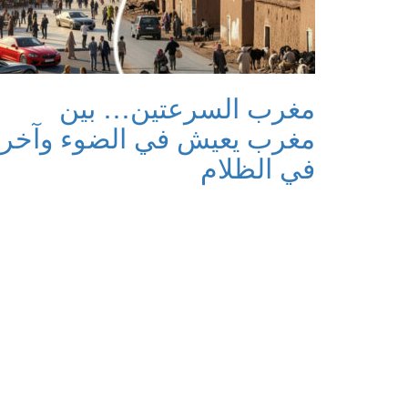
مغرب السرعتين… بين
مغرب يعيش في الضوء وآخر
في الظلام