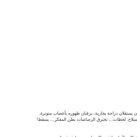
 يستقلان دراجة بخارية، يرقبان ظهوره بأعصاب متوترة.
ا السلاح. لحظات… تخترق الرصاصات بطن المفكر… يسقط!