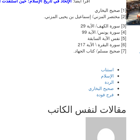
اقرأ أيضا:
الإلحاد في تاريخ الإسلام: حين استنفدت ال
[1] صحيح البخاري
[2] مختصر المزني/ إسماعيل بن يحيى المزني.
[3] سورة الكهف/ الآية 29
[4] سورة يونس/ الآية 99
[5] نفس الآية السابقة
[6] سورة البقرة \ الآية 217
[7] صحيح مسلم/ كتاب الجهاد.
استتاب
الإسلام
الردة
صحيح البخاري
فرج فودة
مقالات لنفس الكاتب