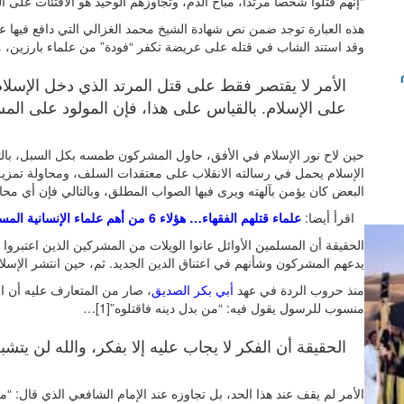
“إنهم قتلوا شخصاً مرتداً، مباح الدم، وتجاوزهم الوحيد هو الافتئات على
هذه العبارة توجد ضمن نص شهادة الشيخ محمد الغزالي التي دافع فيها 
وقد استند الشاب في قتله على عريضة تكفر “فودة” من علماء بارزين، 
الأمر لا يقتصر فقط على قتل المرتد الذي دخل الإسلا
على الإسلام. بالقياس على هذا، فإن المولود على المسي
حين لاح نور الإسلام في الأفق، حاول المشركون طمسه بكل السبل، بالت
الإسلام يحمل في رسالته الانقلاب على معتقدات السلف، ومحاولة تمزيق 
البعض كان يؤمن بآلهته ويرى فيها الصواب المطلق، وبالتالي فإن أي محاول
اقرأ أيضا:
علماء قتلهم الفقهاء… هؤلاء 6 من أهم علماء الإنسانية المسلمين الذين اتهموا بالزندقة والكفر (الجزء السادس والأخير)
الحقيقة أن المسلمين الأوائل عانوا الويلات من المشركين الذين اعتبروا 
يدعهم المشركون وشأنهم في اعتناق الدين الجديد. ثم، حين انتشر الإسل
منذ حروب الردة في عهد
أبي بكر الصديق
، صار من المتعارف عليه أن الم
منسوب للرسول يقول فيه: “من بدل دينه فاقتلوه”[1]…
الحقيقة أن الفكر لا يجاب عليه إلا بفكر، والله لن يتشب
الأمر لم يقف عند هذا الحد، بل تجاوزه عند الإمام الشافعي الذي قال: “من