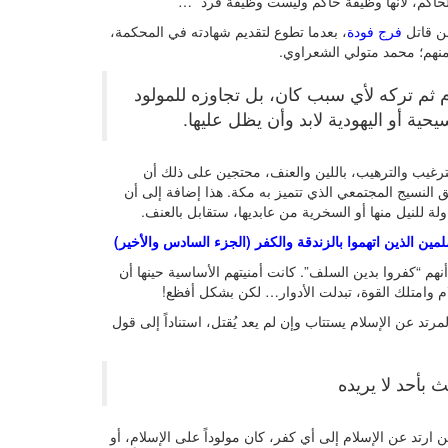
 الحاكم، لأنها وظيفة حاكم وليست وظيفة فرد” …
عن قاتل
فرج فودة
، بعدما تطوع لتقديم شهادته في المحكمة،
منهم؛ محمد متولي الشعراوي.
م ثم تركه لأي سبب كان، بل تجاوزه للمولود
حية أو اليهودية لابد وأن يظل عليها.
رغيب والترهيب، باللين والعنف، محتجين على ذلك أن
النسيج المجتمعي الذي تتميز به مكة. هذا إضافة إلى أن
ة للنيل منها أو السخرية من عابديها، ستقابل بالعنف.
أنهم “كفروا بدين السلف”. كانت أمنيتهم الأساسية حينها أن
ام وامتلك القوة، تبدلت الأدوار… لكن بشكل أفظع!
رتد عن الإسلام يستتاب وإن لم يعد يُقتل، استناداً إلى قول
ث بأحد لا يريده
 ارتد عن الإسلام إلى أي كفر، كان مولوداً على الإسلام، أو