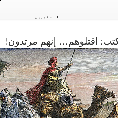
نساء و رجال
تب: اقتلوهم… إنهم مرتدون!