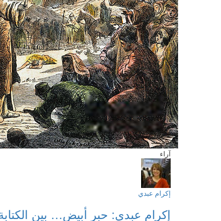
آراء
إكرام عبدي
إكرام عبدي: حبر أبيض… بين الكتابة