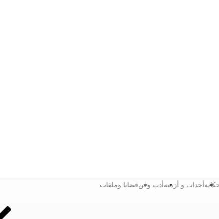
كاية
أحداث و أزمنة
أدب وفن
قضايا وملفات