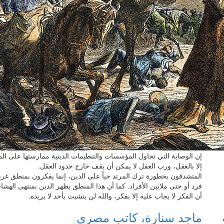
إن الوصاية التي تحاول المؤسسات والتنظيمات الدينية ممارستها على ال
إلا بالعقل، ورب العقل لا يمكن أن يقف خارج حدود العقل.
المتشدقون بخطورة ترك المرتد حياً على الدين، إنما يفكرون بمنطق غري
فرد أو حتى ملايين الأفراد. كما أن هذا المنطق يظهر الدين بمنتهى اله
أن الفكر لا يجاب عليه إلا بفكر، والله لن يتشبث بأحد لا يريده.
ماجد سنارة، كاتب مصري