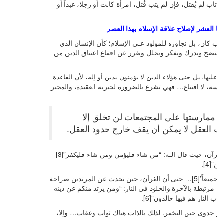
ب لم يُقتل، فإن لم يتب قُتل، امرأة كانت أو رجلا، عبداً أو
العشر لإصلاح علاقة الإسلام بهذا العصر
 كان، بل تجاوزه للمولود على الإسلام؛ كأن الإنسان الذي
 ينضج ويدرك ويفكر ويحلل ويقرر عن اقتناع اعتناق الدين من
يها. بل حتى هؤلاء الذين لا يؤمنون بدين أو إله، لأن القاعدة
سة، لا اقتناع… فهي تشرع بالضرورة لجبرية العقيدة، والمجبر
 ممارستها على المجتمعات لن تخلق إلا
ب العقل لا يمكن أن يقف خارج حدود العقل.
الأمر الغريب الذي يضرب بكل ما سبق عرض الحائط، هو ما جاء في القرآن، حيث قال الله: “من شاء فليؤمن ومن شاء فليكفر”[3]
].
في نفس الآية، يمكننا أن نقرأ: “ولو شاء ربك لآمن من في الأرض كلهم جميعاً”[5]… حتى أن القرآن، حين تحدث عن المرتدين صراحة
مرتبطة بالآخرة والخلود في النار: “ومن يرتد منكم عن دينه
نار هم فيها خالدون”[6].
جدوى حين التخيير. لذلك بالذات هناك ثواب وعقاب… وإلا،