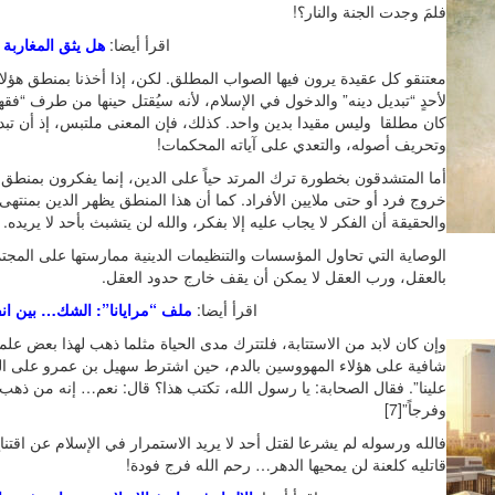
فلمَ وجدت الجنة والنار؟!
اقرأ أيضا:
هل يثق المغاربة 
معتنقو كل عقيدة يرون فيها الصواب المطلق. لكن، إذا أخذنا بمنطق هؤلاء
لأحدٍ “تبديل دينه” والدخول في الإسلام، لأنه سيُقتل حينها من طرف “فقها
كان مطلقا وليس مقيدا بدين واحد. كذلك، فإن المعنى ملتبس، إذ أن تبدي
وتحريف أصوله، والتعدي على آياته المحكمات!
أما المتشدقون بخطورة ترك المرتد حياً على الدين، إنما يفكرون بمنطق 
خروج فرد أو حتى ملايين الأفراد. كما أن هذا المنطق يظهر الدين بمنت
والحقيقة أن الفكر لا يجاب عليه إلا بفكر، والله لن يتشبث بأحد لا يريده.
الوصاية التي تحاول المؤسسات والتنظيمات الدينية ممارستها على المجتم
بالعقل، ورب العقل لا يمكن أن يقف خارج حدود العقل.
اقرأ أيضا:
ملف “مرايانا”: الشك… بين انفتا
وإن كان لابد من الاستتابة، فلتترك مدى الحياة مثلما ذهب لهذا بعض علما
شافية على هؤلاء المهووسين بالدم، حين اشترط سهيل بن عمرو على النب
علينا”. فقال الصحابة: يا رسول الله، تكتب هذا؟ قال: نعم… إنه من ذهب م
وفرجاً”[7]
فالله ورسوله لم يشرعا لقتل أحد لا يريد الاستمرار في الإسلام عن اق
قاتليه كلعنة لن يمحيها الدهر… رحم الله فرج فودة!