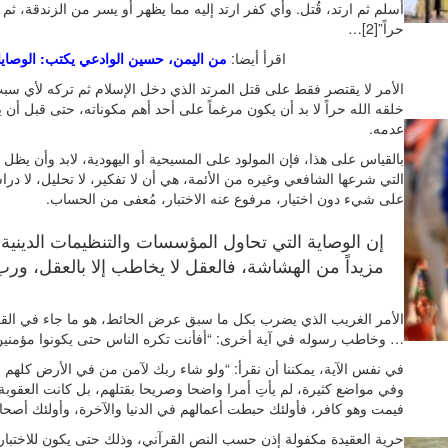
أسلم ثم ارتد، قُتل. وأي كفر ارتد إليه مما يظهر أو يسر من الزندقة، ثم تا
حراً”[2]…
اقرأ أيضا:
من اليمن، حسين الوادعي يكتب: الوصايا 
الأمر لا يقتصر فقط على قتل المرتد الذي دخل الإسلام ثم تركه لأي سبب
خلقه الله حراً لا بد أن يكون مرغماً على أحد أهم مكوناته، حتى قبل أن
عدمه.
بالقياس على هذا، فإن المولود على المسيحية أو اليهودية، لابد وأن يظل عل
التي شرعها الشافعي وغيره من الأئمة، هي أن لا تفكير، لا تحليل، لا درا
على شيء دون اختيار، مرفوع عنه الاختبار، مُعفى من الحساب.
إن الوصاية التي تحاول المؤسسات والتنظيمات الدينية
مزيداً من الهشاشة، فالعقل لا يخاطب إلا بالعقل، ور
… وخاطب رسوله في آية أخرى: “أفأنت تكره الناس حتى يكونوا مؤمنين”[4
وفي مواضع كثيرة، لم يأتِ أمرا واضحا وصريحا بقتلهم، بل كانت العقوبة 
فيمت وهو كافر، فأولئك حبطت أعمالهم في الدنيا والآخرة، وأولئك أصحاب ال
حرية العقيدة مكفولة إذن حسب النص القرآني، وذلك حتى يكون للاختبار 