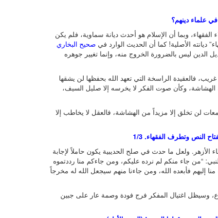
في علماء دينهم؟
 الفقهاء، وبما أن الإسلام هو أحدث ديانة سماوية، فلم يكن
ء” ديانته الأصلية! كما أن الحديث الوارد في
صحيح البخاري
ل الدين ليس بالضرورة الخروج منه، وإنما تغيير جوهره
غريب، فالعقيدة الراسخة التي تعهد الله بحفظها لن يشقها
هى الهشاشة، وكأن صوت الفكر لا يخرسه إلا صليل السيف،
عات لن تخلق إلا مزيداً من الهشاشة، فالعقل لا يخاطب إلا
ح النص وتطرف الفقهاء. 1/3
ء الأزهر. ولعل ما حدث في صلح الحديبية يكون حاملاً لإجابة
ي: “من جاء منكم لم نرده عليكم، ومن جاءكم منا رددتموه
نا إليهم فأبعده الله، ومن جاءنا منهم سيجعل الله له مخرجاً
تناع، وسيظل اغتيال المفكر فرج فودة وصمة عار على جبين