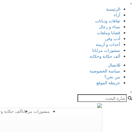
×
الرئيسية
آراء
ثقافات وديانات
نساء و رجال
قضايا وملفات
أدب وفن
أحداث و أزمنة
منشورات مرايانا
ألف حكاية وحكاية
للاتصال
سياسة الخصوصية
من نحن؟
خريطة الموقع
×
منشورات مرايانا
ألف حكاية وح