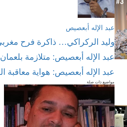
عبد الإله أبعصيص
وليد الركراكي… ذاكرة فرح مغرب
عبد الإله أبعصيص: متلازمة بلعما
عبد الإله أبعصيص: هواية معاقبة ال
مواضيع ذات صلة