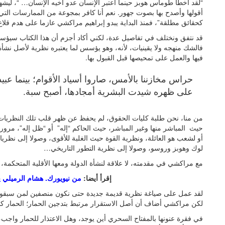
“لقد أخطأ طوماس هوبز حينما اعتبر الإنسان عدو أخيه الإنسان… “، ليش
أقولها وأصدح بها بصوت جهور. نعم أنا كافر بمجوعة من الممارسات التي
كحقائق مطلقة”، فمنذ البداية يبدو إبراهيم مراكشي عازما على هدم قل
قد نتفق ونختلف في تفاصيل عدة، لكني أكاد أجزم أن هذا الكتاب سيؤس
فالشك منهجه ولا يقينيات، لأنه، وهو يؤسس لما يعتبره نظرية لأصل نشأة
فيها والعمل على تمحيصها قبل القبول بها.
حراس مخازننا بالأمس، صاروا أسياد الأقوام؛ بينما عبيد 
على ظهره شيدت البشرية أمجادها، أصبح سبة.
من منا، نحن طلبة كليات الحقوق، لم يحفظ عن ظهر قلب تلك النظريات ا
حيث المباشر منها وغير المباشر، حيث الحاكم “إله” أو “ظل إله”، مرورا
أو لشعب هو العائلة، ونظرية القوة حيث الغلبة للأقوى، وصولا إلى نظريا
لوك وهوبز وروسو، وصولا إلى نظرية التطور التاريخي…
مع مراكشي في مقدمته، لا علاقة لنشأة الدولة ومعها الأقلية المتحكمة، ل
إقرأ أيضا:
من نيويورك. هشام الرميلي 
لقد عمل على صياغة نظرية قديمة جديدة حتى نكون منصفين لمن سبقوا. 
لكن مراكشي أضاف أن أصل الاستقرار مرتبط بتدجين الحمار؛ الحمار كنا
في فقرة عنونها بالمفتاح السحري أين يوجد، وهل الاعتذار للحمار وا