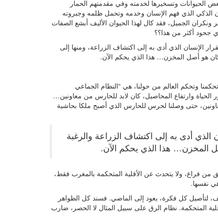
ض الحيوانات وتسخيرها لخدمته وفي مقدمتهم الحمار
ن الذكي الذي فهم الإنسان وخدمه وتحمل ظلمه وجبروته
 ونكران الجميل، فقد كال لهذا الحيوان الأليف أبشع الصفات
ي جحود أكثر من هذا؟؟
 الإنسان الذي أدى به إلى اكتشاف الزراعة، ومنها إلى
ان هو أصل المخزن… هذا الذي يحكم الآن.
حكمنا وتحكم العالم من حولنا، هي “النظام الجماعي
 الحياة وارتفاع المحاصيل، كان لابد للحارس من معاونين…
ونين، حتى وصلنا لحرس للحارس الذي أصبح ملكا بحاشية
ن الذي أدى به إلى اكتشاف الزراعة والرغبة
 المخزن… هذا الذي يحكم الآن.
لق من فراغ، ولا يتحدث عن الأقلية المتحكمة بالمغرب فقط،
هي نفسها.
ؤلف، لتأصيل كل فكرة، يعود إلى الماضي. فسند كل الظواهر
أقلية المتحكمة. نظام الرق على سبيل المثال لا الحصر، ضارب