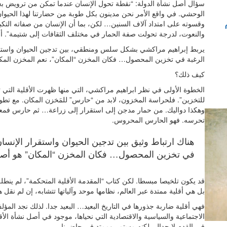
سؤال أصل نشأة الدولة: “نقطة تحول الإنسان عندما تمكن من ترويض بع
الوحشي. في واقع الأمر نحن مدينون بكل طوبة من حضارتنا لهذا الحيوا
وقسوته على امتداد آلاف السنين… لكن، بما أن الإنسان من صفاته التكبر
والنعوت، لدرجة تحولت صفة الحمار في مختلف الثقافات إلى شتيمة”. أ
يربط إبراهيم مراكشي بشكل سلس ومنطقي، بين تدجين الحيوان واستقرار
الرغبة في تخزين المحصول… فكان المخزن “المكان”، نعم المخزن المك
كيف ذلك؟
الخطوة الأولى في نظر ابراهيم مراكشي، التي منها ظهرت الأقلية التي ت
للتخزين”. فلحراسة المخزون، لابد من “حارس” للمَخزن المكان. مع تطور
وهكذا دواليك. من حمار مدجن إلى استقرار إلى زراعة… ثم حارس فمعا
تحرسه. فهو الحارس المحروس.
هناك ارتباط وثيق بين تدجين الحيوان واستقرار الإنسا
في تخزين المحصول… فكان المخزن “المكان” هو أصل
قد يكون تلخيصا مبسطا. لكن كتاب “المقدمة الأقلية المتحكمة”، لم ينط
بل هي أقلية ممتدة عبر العالم، نظامها موحد وآلياتها تتشابه، إن لم نقل 
فهي أقلية ضاربة جذورها في التاريخ البعيد… البعيد جدا. لذلك نجد الم
الاجتماعية والسياسية والاقتصادية التي نحياها، موجود في أصل نشأة ال
في القدم لا جدال، لكنه مستمر وممتد في حاضرنا.