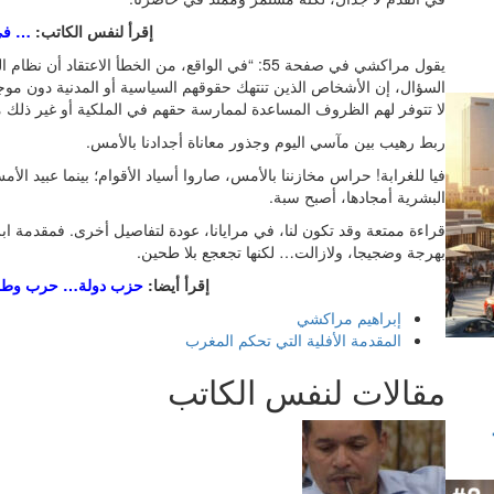
إقرأ لنفس الكاتب:
… في
يقول مراكشي في صفحة 55: “في الواقع، من الخطأ الاع
السؤال، إن الأشخاص الذين تنتهك حقوقهم السياسية أو المدنية دون موجب
لا تتوفر لهم الظروف المساعدة لممارسة حقهم في الملكية أو غير ذلك من ا
ربط رهيب بين مآسي اليوم وجذور معاناة أجدادنا بالأمس.
فيا للغرابة! حراس مخازننا بالأمس، صاروا أسياد الأقوام؛ بينما عبيد الأ
البشرية أمجادها، أصبح سبة.
قراءة ممتعة وقد تكون لنا، في مرايانا، عودة لتفاصيل أخرى. فمقدمة 
بهرجة وضجيجا، ولازالت… لكنها تجعجع بلا طحين.
إقرأ أيضا:
حزب دولة… حرب وطن: 
إبراهيم مراكشي
المقدمة الأفلية التي تحكم المغرب
مقالات لنفس الكاتب