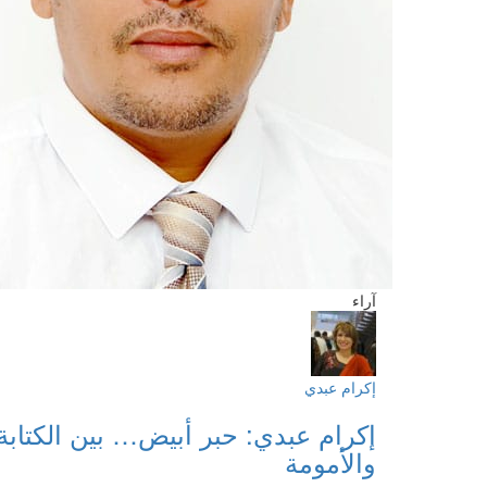
آراء
إكرام عبدي
إكرام عبدي: حبر أبيض… بين الكتابة
والأمومة