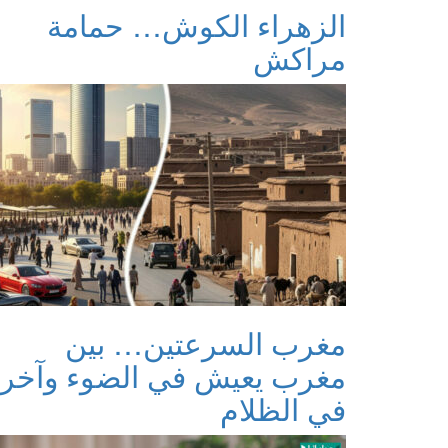
الزهراء الكوش… حمامة
مراكش
مغرب السرعتين… بين
مغرب يعيش في الضوء وآخر
في الظلام