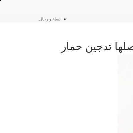
نساء و رجال
لها تدجين حمار