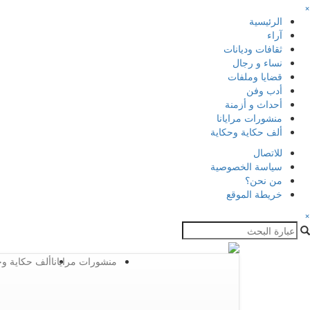
×
الرئيسية
آراء
ثقافات وديانات
نساء و رجال
قضايا وملفات
أدب وفن
أحداث و أزمنة
منشورات مرايانا
ألف حكاية وحكاية
للاتصال
سياسة الخصوصية
من نحن؟
خريطة الموقع
×
منشورات مرايانا
ألف حكاية وح