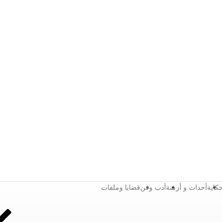
كاية
أحداث و أزمنة
أدب وفن
قضايا وملفات