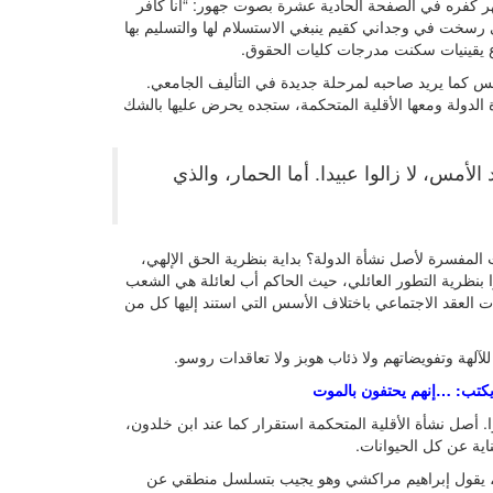
هر كفره في الصفحة الحادية عشرة بصوت جهور: “أنا كافر
 رسخت في وجداني كقيم ينبغي الاستسلام لها والتسليم بها
اع يقينيات سكنت مدرجات كليات الحقوق.
س كما يريد صاحبه لمرحلة جديدة في التأليف الجامعي.
 الدولة ومعها الأقلية المتحكمة، ستجده يحرض عليها بالشك
الأمس، لا زالوا عبيدا. أما الحمار، والذي
لمفسرة لأصل نشأة الدولة؟ بداية بنظرية الحق الإلهي،
 بنظرية التطور العائلي، حيث الحاكم أب لعائلة هي الشعب
ت العقد الاجتماعي باختلاف الأسس التي استند إليها كل من
لآلهة وتفويضاتهم ولا ذئاب هوبز ولا تعاقدات روسو.
يكتب: …إنهم يحتفون بالموت
أصل نشأة الأقلية المتحكمة استقرار كما عند ابن خلدون،
ية عن كل الحيوانات.
جب، يقول إبراهيم مراكشي وهو يجيب بتسلسل منطقي عن