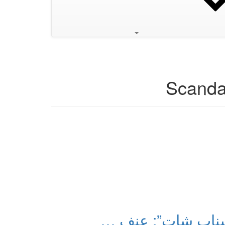
Scanda
سناب شات”: عنف …