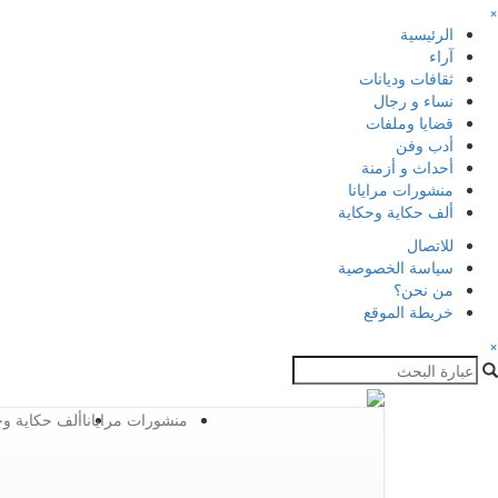
×
الرئيسية
آراء
ثقافات وديانات
نساء و رجال
قضايا وملفات
أدب وفن
أحداث و أزمنة
منشورات مرايانا
ألف حكاية وحكاية
للاتصال
سياسة الخصوصية
من نحن؟
خريطة الموقع
×
منشورات مرايانا
ألف حكاية وح