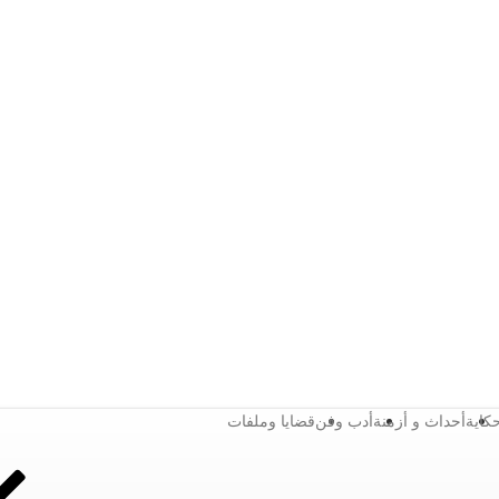
كاية
أحداث و أزمنة
أدب وفن
قضايا وملفات