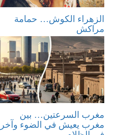
الزهراء الكوش… حمامة
مراكش
مغرب السرعتين… بين
مغرب يعيش في الضوء وآخر
في الظلام