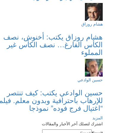
هشام روزاق
هشام روزاق يكتب: أخنوش، نصف
الكأس الفارغ… نصف الكأس غير
المملوء
حسين الوادعي
حسين الوادعي يكتب: كيف تنتصر
للإرهاب باحترافية وبدون معلم. فيلم
“اغتيال فرج فوده” نموذجا
المزيد
اشترك لتصلك آخر الأخبار والمقالات