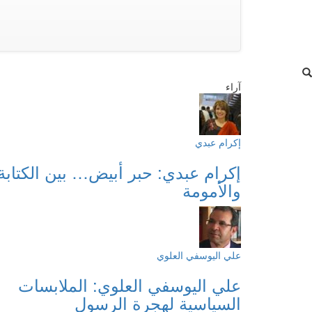
آراء
إكرام عبدي
إكرام عبدي: حبر أبيض… بين الكتابة
والأمومة
علي اليوسفي العلوي
علي اليوسفي العلوي: الملابسات
السياسية لهجرة الرسول