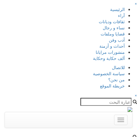
×
الرئيسية
آراء
ثقافات وديانات
نساء و رجال
قضايا وملفات
أدب وفن
أحداث و أزمنة
منشورات مرايانا
ألف حكاية وحكاية
للاتصال
سياسة الخصوصية
من نحن؟
خريطة الموقع
×
Toggle
navigation