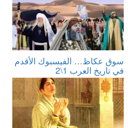
سوق عكاظ… الفيسبوك الأقدم
في تاريخ العرب 1\2