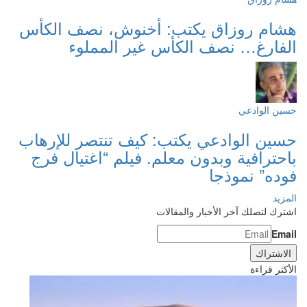
هشام روزاق يكتب: أخنوش، نصف الكأس
الفارغ… نصف الكأس غير المملوء
حسين الوادعي
حسين الوادعي يكتب: كيف تنتصر للإرهاب
باحترافية وبدون معلم. فيلم “اغتيال فرج
فوده” نموذجا
المزيد
اشترك لتصلك آخر الأخبار والمقالات
Email
الأكثر قراءة