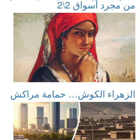
من مجرد أسواق 2\2
الزهراء الكوش… حمامة مراكش