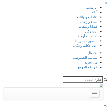
×
الرئيسية
آراء
ثقافات وديانات
نساء و رجال
قضايا وملفات
أدب وفن
أحداث و أزمنة
منشورات مرايانا
ألف حكاية وحكاية
للاتصال
سياسة الخصوصية
من نحن؟
خريطة الموقع
×
Toggle
navigation