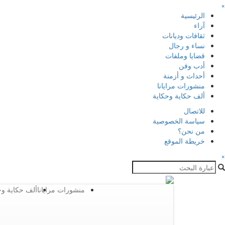
×
الرئيسية
آراء
ثقافات وديانات
نساء و رجال
قضايا وملفات
أدب وفن
أحداث و أزمنة
منشورات مرايانا
ألف حكاية وحكاية
للاتصال
سياسة الخصوصية
من نحن؟
خريطة الموقع
×
منشورات مرايانا
ألف حكاية وح