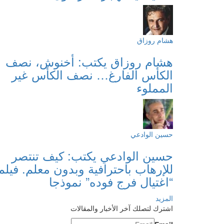
هشام روزاق
هشام روزاق يكتب: أخنوش، نصف
الكأس الفارغ… نصف الكأس غير
المملوء
حسين الوادعي
حسين الوادعي يكتب: كيف تنتصر
للإرهاب باحترافية وبدون معلم. فيلم
“اغتيال فرج فوده” نموذجا
المزيد
اشترك لتصلك آخر الأخبار والمقالات