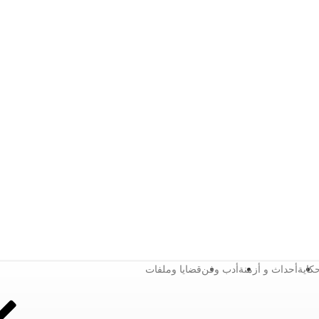
كاية
أحداث و أزمنة
أدب وفن
قضايا وملفات