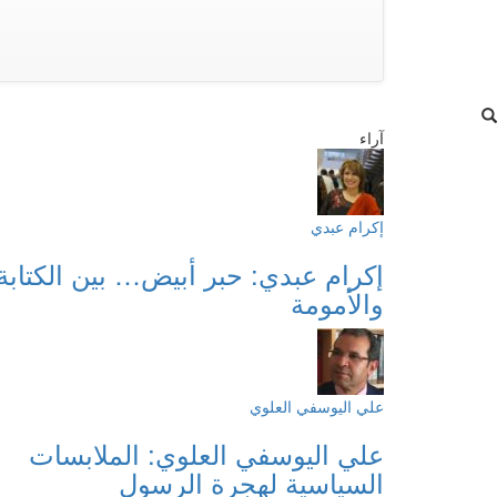
آراء
إكرام عبدي
إكرام عبدي: حبر أبيض… بين الكتابة
والأمومة
علي اليوسفي العلوي
علي اليوسفي العلوي: الملابسات
السياسية لهجرة الرسول