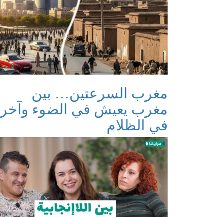
مغرب السرعتين… بين
مغرب يعيش في الضوء وآخر
في الظلام