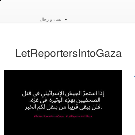
نساء و رجال
LetReportersIntoGaza