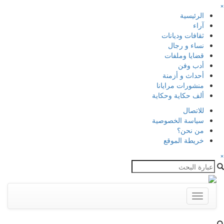
×
الرئيسية
آراء
ثقافات وديانات
نساء و رجال
قضايا وملفات
أدب وفن
أحداث و أزمنة
منشورات مرايانا
ألف حكاية وحكاية
للاتصال
سياسة الخصوصية
من نحن؟
خريطة الموقع
×
Toggle
navigation