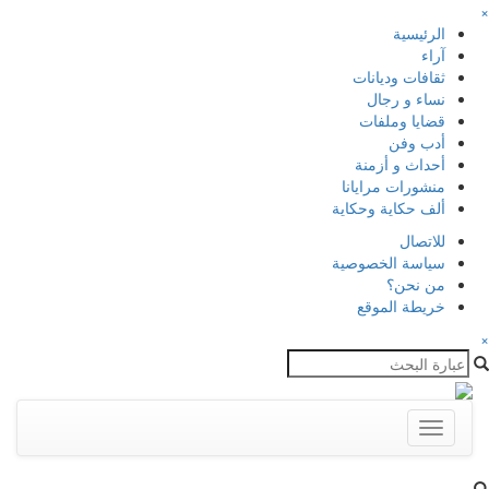
×
الرئيسية
آراء
ثقافات وديانات
نساء و رجال
قضايا وملفات
أدب وفن
أحداث و أزمنة
منشورات مرايانا
ألف حكاية وحكاية
للاتصال
سياسة الخصوصية
من نحن؟
خريطة الموقع
×
Toggle
navigation