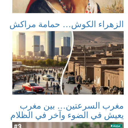
الزهراء الكوش… حمامة مراكش
مغرب السرعتين… بين مغرب
يعيش في الضوء وآخر في الظلام