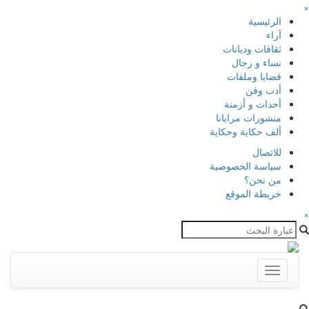
×
الرئيسية
آراء
ثقافات وديانات
نساء و رجال
قضايا وملفات
أدب وفن
أحداث و أزمنة
منشورات مرايانا
ألف حكاية وحكاية
للاتصال
سياسة الخصوصية
من نحن؟
خريطة الموقع
×
Toggle
navigation