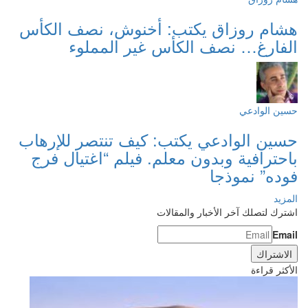
هشام روزاق يكتب: أخنوش، نصف الكأس
الفارغ… نصف الكأس غير المملوء
حسين الوادعي
حسين الوادعي يكتب: كيف تنتصر للإرهاب
باحترافية وبدون معلم. فيلم “اغتيال فرج
فوده” نموذجا
المزيد
اشترك لتصلك آخر الأخبار والمقالات
Email
الأكثر قراءة