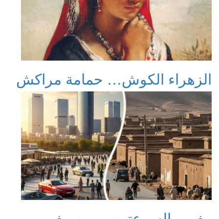
الزهراء الكوش… حمامة مراكش
مغرب السرعتين… بين مغرب