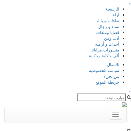
×
الرئيسية
آراء
ثقافات وديانات
نساء و رجال
قضايا وملفات
أدب وفن
أحداث و أزمنة
منشورات مرايانا
ألف حكاية وحكاية
للاتصال
سياسة الخصوصية
من نحن؟
خريطة الموقع
×
Toggle
navigation