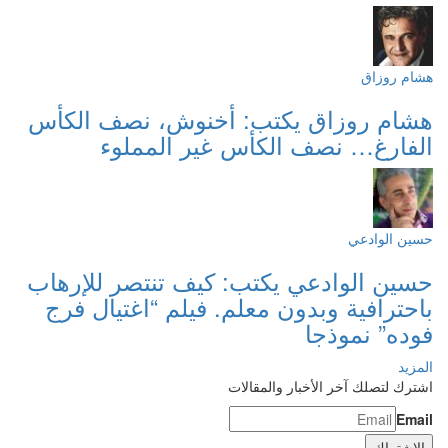
هشام روزاق
هشام روزاق يكتب: أخنوش، نصف الكأس
الفارغ… نصف الكأس غير المملوء
حسين الوادعي
حسين الوادعي يكتب: كيف تنتصر للإرهاب
باحترافية وبدون معلم. فيلم “اغتيال فرج
فوده” نموذجا
المزيد
اشترك لتصلك آخر الأخبار والمقالات
Email