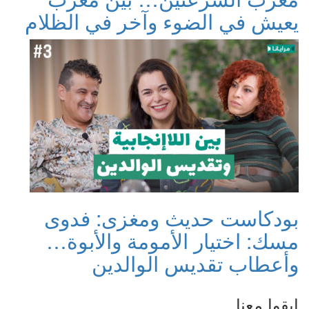
يعيش في الضوء وآخر في الظلام
بودكاست حديث ومغزى: فدوى
مسك: اختيار الأمومة والأبوة…
وأعطاب تقديس الوالدين
ابقوا معنا