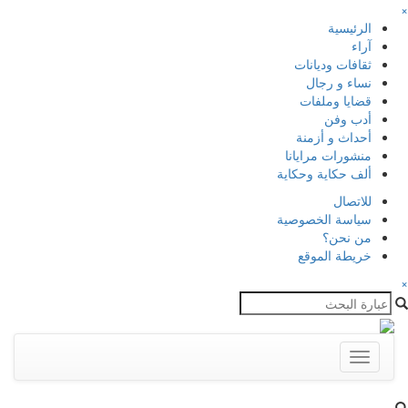
×
الرئيسية
آراء
ثقافات وديانات
نساء و رجال
قضايا وملفات
أدب وفن
أحداث و أزمنة
منشورات مرايانا
ألف حكاية وحكاية
للاتصال
سياسة الخصوصية
من نحن؟
خريطة الموقع
×
Toggle
navigation