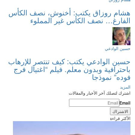
هشام روزاق يكتب: أخنوش، نصف الكأس
الفارغ… نصف الكأس غير المملوء
حسين الوادعي
حسين الوادعي يكتب: كيف تنتصر للإرهاب
باحترافية وبدون معلم. فيلم “اغتيال فرج
فوده” نموذجا
المزيد
اشترك لتصلك آخر الأخبار والمقالات
Email
الأكثر قراءة