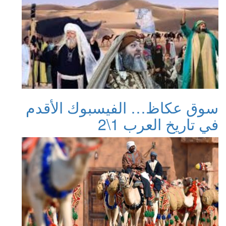
سوق عكاظ… الفيسبوك الأقدم
في تاريخ العرب 1\2