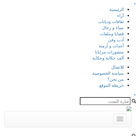
×
الرئيسية
آراء
ثقافات وديانات
نساء و رجال
قضايا وملفات
أدب وفن
أحداث و أزمنة
منشورات مرايانا
ألف حكاية وحكاية
للاتصال
سياسة الخصوصية
من نحن؟
خريطة الموقع
×
Toggle
navigation