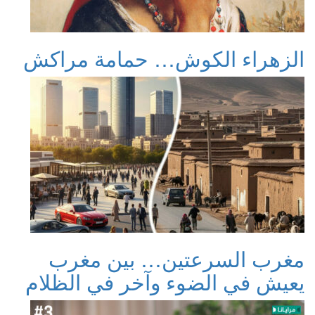
الزهراء الكوش… حمامة مراكش
مغرب السرعتين… بين مغرب
يعيش في الضوء وآخر في الظلام