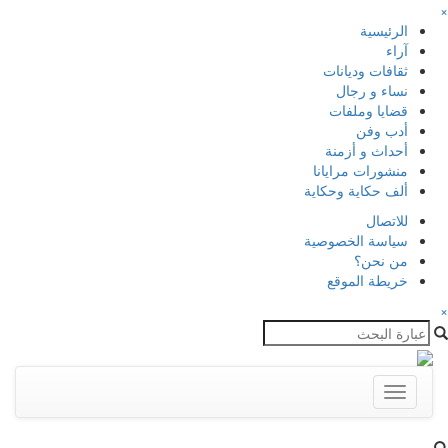
×
الرئيسية
آراء
ثقافات وديانات
نساء و رجال
قضايا وملفات
أدب وفن
أحداث و أزمنة
منشورات مرايانا
ألف حكاية وحكاية
للاتصال
سياسة الخصوصية
من نحن؟
خريطة الموقع
×
Toggle
navigation