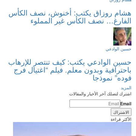
هشام روزاق يكتب: أخنوش، نصف الكأس
الفارغ… نصف الكأس غير المملوء
حسين الوادعي
حسين الوادعي يكتب: كيف تنتصر للإرهاب
باحترافية وبدون معلم. فيلم “اغتيال فرج
فوده” نموذجا
المزيد
اشترك لتصلك آخر الأخبار والمقالات
Email
الأكثر قراءة