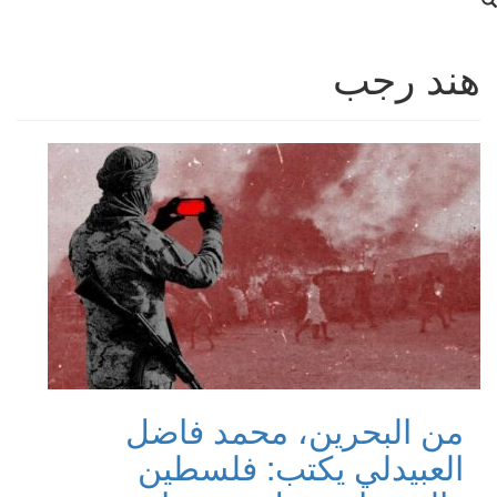
هند رجب
من البحرين، محمد فاضل
العبيدلي يكتب: فلسطين