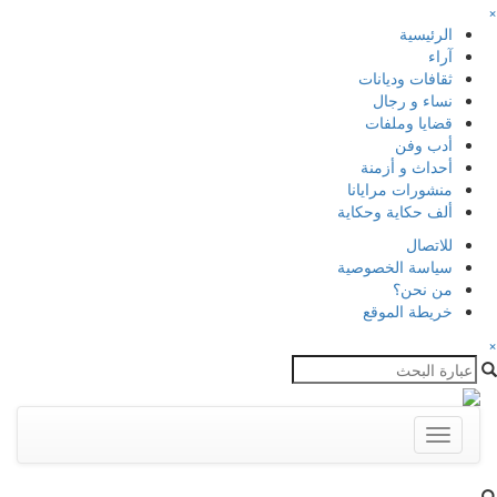
×
الرئيسية
آراء
ثقافات وديانات
نساء و رجال
قضايا وملفات
أدب وفن
أحداث و أزمنة
منشورات مرايانا
ألف حكاية وحكاية
للاتصال
سياسة الخصوصية
من نحن؟
خريطة الموقع
×
Toggle
navigation