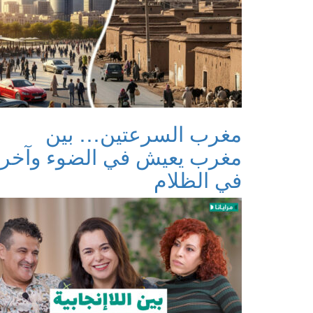
مغرب السرعتين… بين
مغرب يعيش في الضوء وآخر
في الظلام