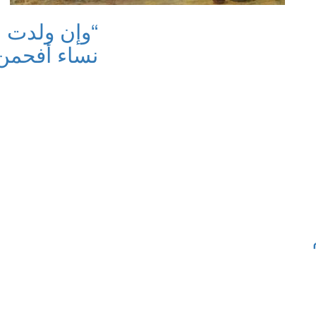
“وإن ولدت بغ
نساء أفحمن 