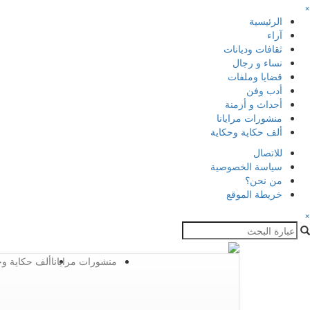
×
الرئيسية
آراء
ثقافات وديانات
نساء و رجال
قضايا وملفات
أدب وفن
أحداث و أزمنة
منشورات مرايانا
ألف حكاية وحكاية
للاتصال
سياسة الخصوصية
من نحن؟
خريطة الموقع
×
منشورات مرايانا
ألف حكاية وح