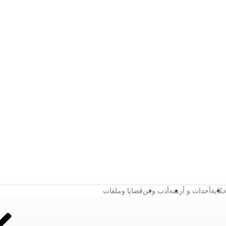
كاية
أحداث و أزمنة
أدب وفن
قضايا وملفات