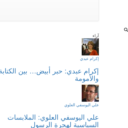
آراء
إكرام عبدي
إكرام عبدي: حبر أبيض… بين الكتابة
والأمومة
علي اليوسفي العلوي
علي اليوسفي العلوي: الملابسات
السياسية لهجرة الرسول