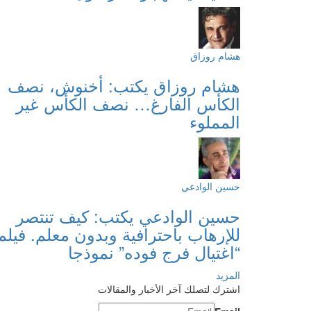
هشام روزاق
هشام روزاق يكتب: أخنوش، نصف
الكأس الفارغ… نصف الكأس غير
المملوء
حسين الوادعي
حسين الوادعي يكتب: كيف تنتصر
للإرهاب باحترافية وبدون معلم. فيلم
“اغتيال فرج فوده” نموذجا
المزيد
اشترك لتصلك آخر الأخبار والمقالات