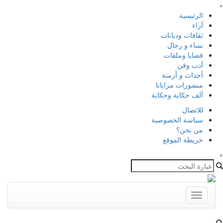
×
الرئيسية
آراء
ثقافات وديانات
نساء و رجال
قضايا وملفات
أدب وفن
أحداث و أزمنة
منشورات مرايانا
ألف حكاية وحكاية
للاتصال
سياسة الخصوصية
من نحن؟
خريطة الموقع
×
Toggle
navigation