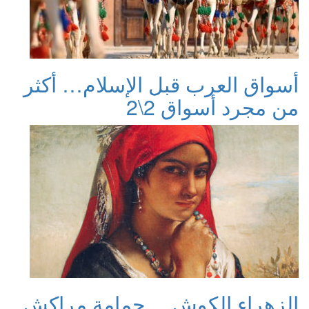
أسواق العرب قبل الإسلام… أكثر
من مجرد أسواق 2\2
الزهراء الكوش… حمامة مراكش