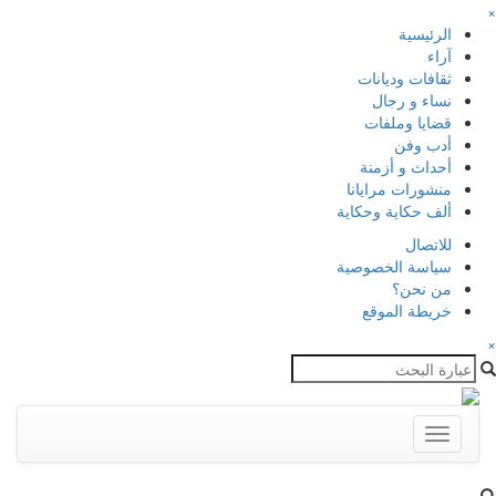
×
الرئيسية
آراء
ثقافات وديانات
نساء و رجال
قضايا وملفات
أدب وفن
أحداث و أزمنة
منشورات مرايانا
ألف حكاية وحكاية
للاتصال
سياسة الخصوصية
من نحن؟
خريطة الموقع
×
Toggle
navigation