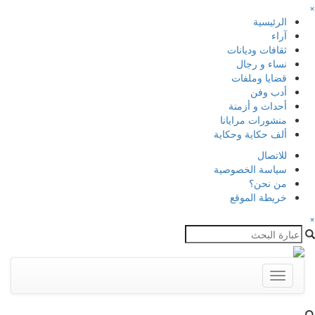
×
الرئيسية
آراء
ثقافات وديانات
نساء و رجال
قضايا وملفات
أدب وفن
أحداث و أزمنة
منشورات مرايانا
ألف حكاية وحكاية
للاتصال
سياسة الخصوصية
من نحن؟
خريطة الموقع
×
Toggle
navigation