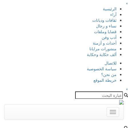
×
الرئيسية
آراء
ثقافات وديانات
نساء و رجال
قضايا وملفات
أدب وفن
أحداث و أزمنة
منشورات مرايانا
ألف حكاية وحكاية
للاتصال
سياسة الخصوصية
من نحن؟
خريطة الموقع
×
Toggle
navigation