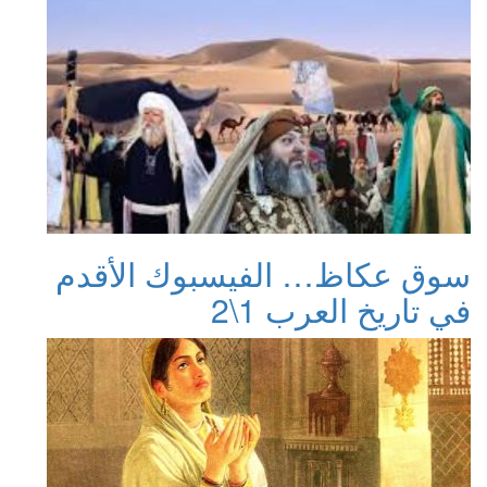
سوق عكاظ… الفيسبوك الأقدم
في تاريخ العرب 1\2