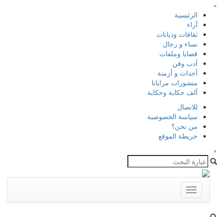
×
الرئيسية
آراء
ثقافات وديانات
نساء و رجال
قضايا وملفات
أدب وفن
أحداث و أزمنة
منشورات مرايانا
ألف حكاية وحكاية
للاتصال
سياسة الخصوصية
من نحن؟
خريطة الموقع
×
Toggle
navigation