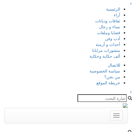
×
الرئيسية
آراء
ثقافات وديانات
نساء و رجال
قضايا وملفات
أدب وفن
أحداث و أزمنة
منشورات مرايانا
ألف حكاية وحكاية
للاتصال
سياسة الخصوصية
من نحن؟
خريطة الموقع
×
Toggle
navigation