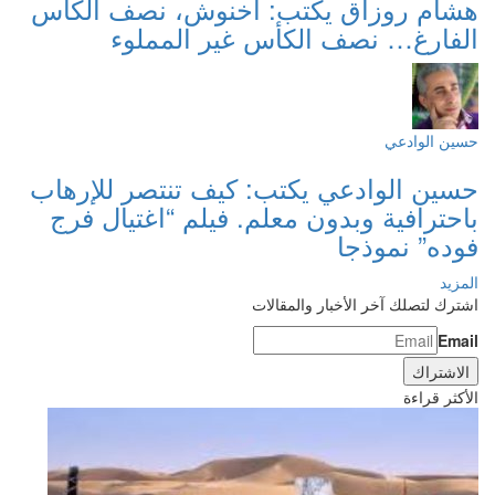
هشام روزاق يكتب: أخنوش، نصف الكأس
الفارغ… نصف الكأس غير المملوء
حسين الوادعي
حسين الوادعي يكتب: كيف تنتصر للإرهاب
باحترافية وبدون معلم. فيلم “اغتيال فرج
فوده” نموذجا
المزيد
اشترك لتصلك آخر الأخبار والمقالات
Email
الأكثر قراءة