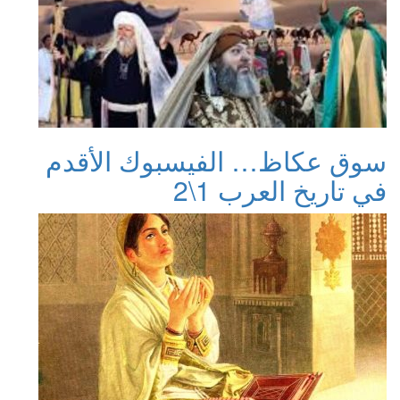
سوق عكاظ… الفيسبوك الأقدم
في تاريخ العرب 1\2