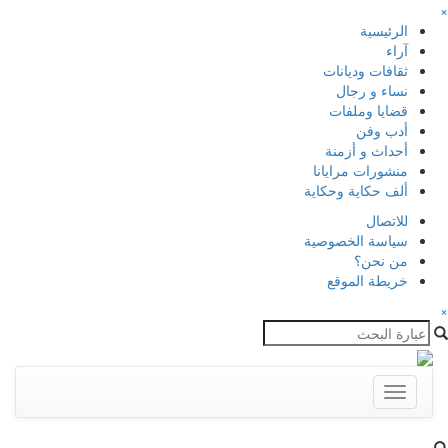
×
الرئيسية
آراء
ثقافات وديانات
نساء و رجال
قضايا وملفات
أدب وفن
أحداث و أزمنة
منشورات مرايانا
ألف حكاية وحكاية
للاتصال
سياسة الخصوصية
من نحن؟
خريطة الموقع
×
Toggle
navigation