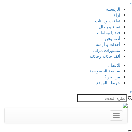
×
الرئيسية
آراء
ثقافات وديانات
نساء و رجال
قضايا وملفات
أدب وفن
أحداث و أزمنة
منشورات مرايانا
ألف حكاية وحكاية
للاتصال
سياسة الخصوصية
من نحن؟
خريطة الموقع
×
Toggle
navigation