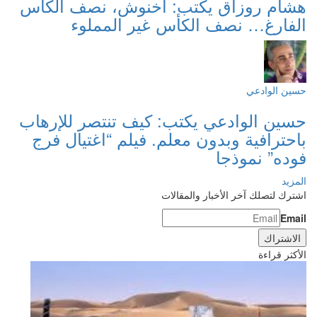
هشام روزاق يكتب: أخنوش، نصف الكأس
الفارغ… نصف الكأس غير المملوء
حسين الوادعي
حسين الوادعي يكتب: كيف تنتصر للإرهاب
باحترافية وبدون معلم. فيلم “اغتيال فرج
فوده” نموذجا
المزيد
اشترك لتصلك آخر الأخبار والمقالات
Email
الأكثر قراءة