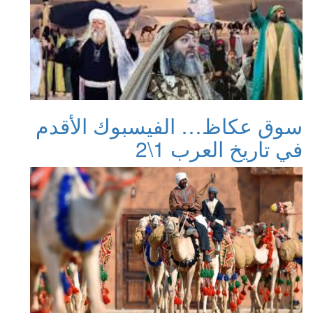
سوق عكاظ… الفيسبوك الأقدم
في تاريخ العرب 1\2