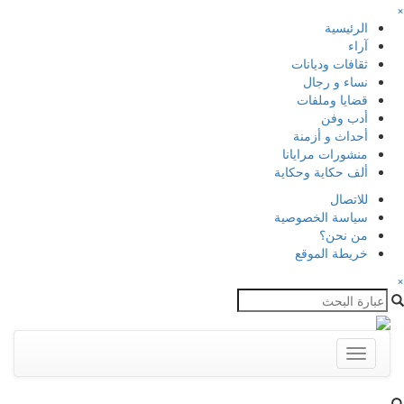
×
الرئيسية
آراء
ثقافات وديانات
نساء و رجال
قضايا وملفات
أدب وفن
أحداث و أزمنة
منشورات مرايانا
ألف حكاية وحكاية
للاتصال
سياسة الخصوصية
من نحن؟
خريطة الموقع
×
Toggle
navigation