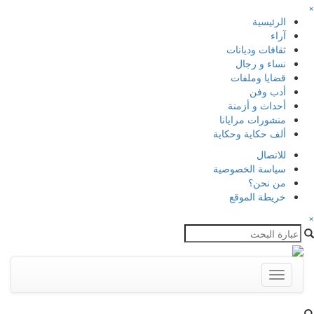
×
الرئيسية
آراء
ثقافات وديانات
نساء و رجال
قضايا وملفات
أدب وفن
أحداث و أزمنة
منشورات مرايانا
ألف حكاية وحكاية
للاتصال
سياسة الخصوصية
من نحن؟
خريطة الموقع
×
Toggle
navigation