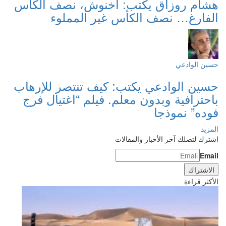
هشام روزاق يكتب: أخنوش، نصف الكأس
الفارغ… نصف الكأس غير المملوء
حسين الوادعي
حسين الوادعي يكتب: كيف تنتصر للإرهاب
باحترافية وبدون معلم. فيلم “اغتيال فرج
فوده” نموذجا
المزيد
اشترك لتصلك آخر الأخبار والمقالات
Email
الأكثر قراءة