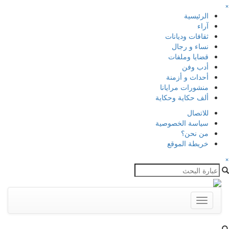
×
الرئيسية
آراء
ثقافات وديانات
نساء و رجال
قضايا وملفات
أدب وفن
أحداث و أزمنة
منشورات مرايانا
ألف حكاية وحكاية
للاتصال
سياسة الخصوصية
من نحن؟
خريطة الموقع
×
Toggle
navigation