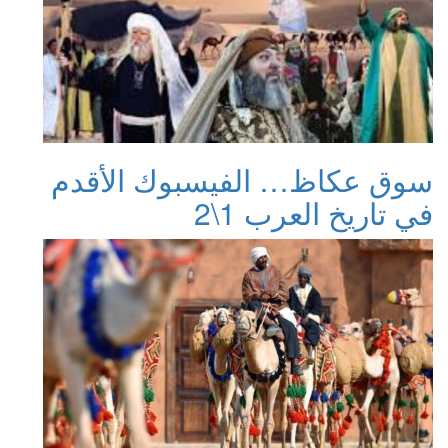
سوق عكاظ… الفيسبوك الأقدم
في تاريخ العرب 1\2