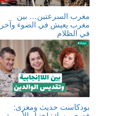
مغرب السرعتين… بين
مغرب يعيش في الضوء وآخر
في الظلام
بودكاست حديث ومغزى:
فدوى مسك: اختيار الأمومة