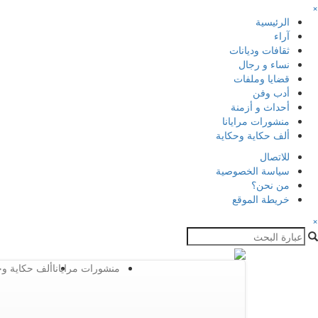
×
الرئيسية
آراء
ثقافات وديانات
نساء و رجال
قضايا وملفات
أدب وفن
أحداث و أزمنة
منشورات مرايانا
ألف حكاية وحكاية
للاتصال
سياسة الخصوصية
من نحن؟
خريطة الموقع
×
منشورات مرايانا
ألف حكاية وح