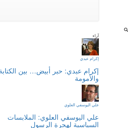
آراء
إكرام عبدي
إكرام عبدي: حبر أبيض… بين الكتابة
والأمومة
علي اليوسفي العلوي
علي اليوسفي العلوي: الملابسات
السياسية لهجرة الرسول