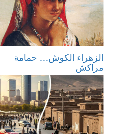
الزهراء الكوش… حمامة
مراكش