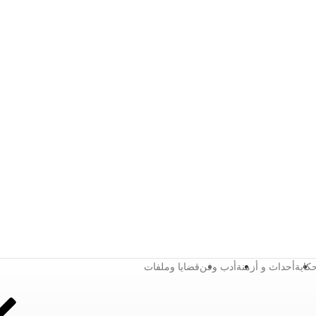
كاية
أحداث و أزمنة
أدب وفن
قضايا وملفات