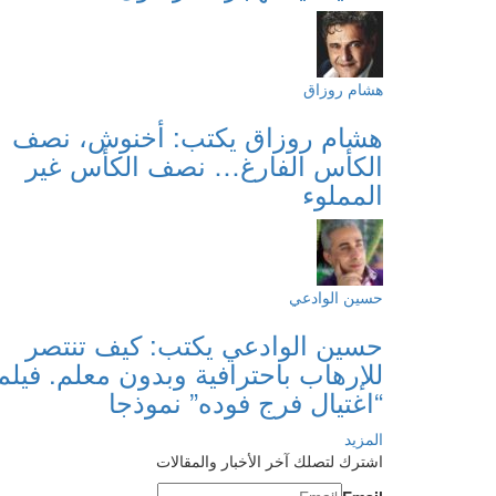
هشام روزاق
هشام روزاق يكتب: أخنوش، نصف
الكأس الفارغ… نصف الكأس غير
المملوء
حسين الوادعي
حسين الوادعي يكتب: كيف تنتصر
للإرهاب باحترافية وبدون معلم. فيلم
“اغتيال فرج فوده” نموذجا
المزيد
اشترك لتصلك آخر الأخبار والمقالات