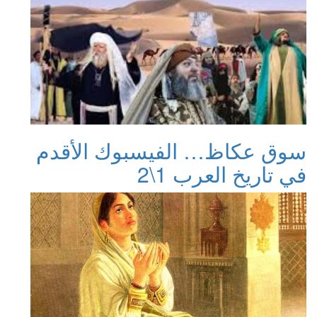
سوق عكاظ… الفيسبوك الأقدم
في تاريخ العرب 1\2