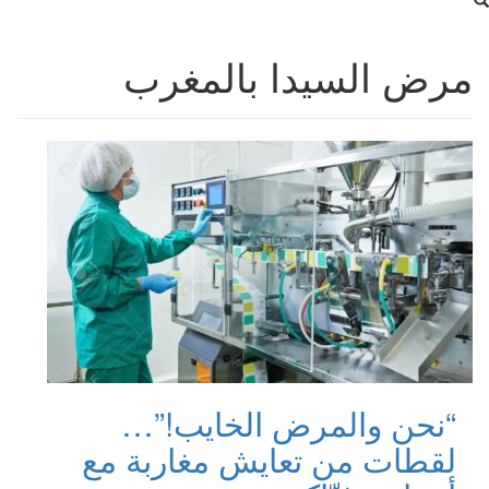
مرض السيدا بالمغرب
“نحن والمرض الخايب!”…
لقطات من تعايش مغاربة مع