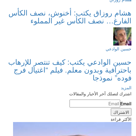
هشام روزاق يكتب: أخنوش، نصف الكأس
الفارغ… نصف الكأس غير المملوء
حسين الوادعي
حسين الوادعي يكتب: كيف تنتصر للإرهاب
باحترافية وبدون معلم. فيلم “اغتيال فرج
فوده” نموذجا
المزيد
اشترك لتصلك آخر الأخبار والمقالات
Email
الأكثر قراءة