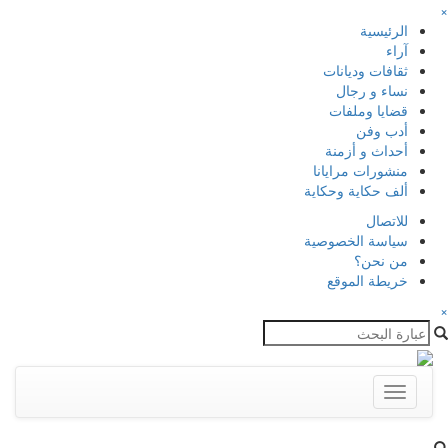
×
الرئيسية
آراء
ثقافات وديانات
نساء و رجال
قضايا وملفات
أدب وفن
أحداث و أزمنة
منشورات مرايانا
ألف حكاية وحكاية
للاتصال
سياسة الخصوصية
من نحن؟
خريطة الموقع
×
Toggle
navigation