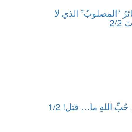
ئرُ “المصلوبُ” الذي لا
2/
بِّ اللهِ ما… قتَل! 1/2