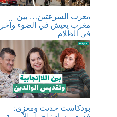
مغرب السرعتين… بين
مغرب يعيش في الضوء وآخر
في الظلام
بودكاست حديث ومغزى:
فدوى مسك: اختيار الأمومة