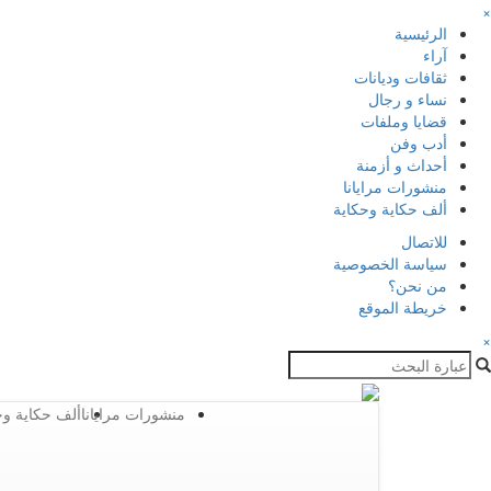
×
الرئيسية
آراء
ثقافات وديانات
نساء و رجال
قضايا وملفات
أدب وفن
أحداث و أزمنة
منشورات مرايانا
ألف حكاية وحكاية
للاتصال
سياسة الخصوصية
من نحن؟
خريطة الموقع
×
منشورات مرايانا
ألف حكاية وح