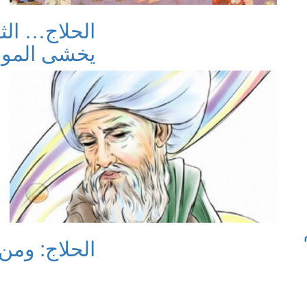
الحلاج… الثا
يخشى الموتَ 2
الحلاج: ومن حُ