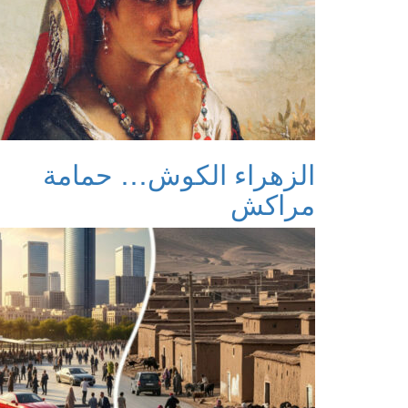
الزهراء الكوش… حمامة
مراكش