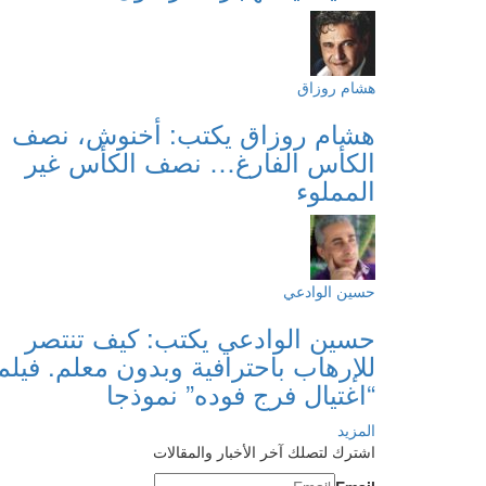
هشام روزاق
هشام روزاق يكتب: أخنوش، نصف
الكأس الفارغ… نصف الكأس غير
المملوء
حسين الوادعي
حسين الوادعي يكتب: كيف تنتصر
للإرهاب باحترافية وبدون معلم. فيلم
“اغتيال فرج فوده” نموذجا
المزيد
اشترك لتصلك آخر الأخبار والمقالات