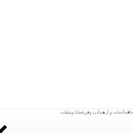
كاية
أحداث و أزمنة
أدب وفن
قضايا وملفات