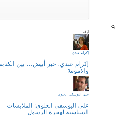
آراء
إكرام عبدي
إكرام عبدي: حبر أبيض… بين الكتابة
والأمومة
علي اليوسفي العلوي
علي اليوسفي العلوي: الملابسات
السياسية لهجرة الرسول