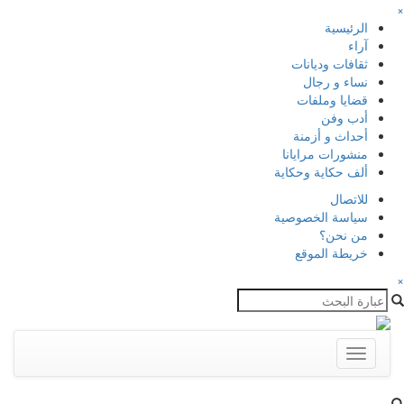
×
الرئيسية
آراء
ثقافات وديانات
نساء و رجال
قضايا وملفات
أدب وفن
أحداث و أزمنة
منشورات مرايانا
ألف حكاية وحكاية
للاتصال
سياسة الخصوصية
من نحن؟
خريطة الموقع
×
Toggle
navigation