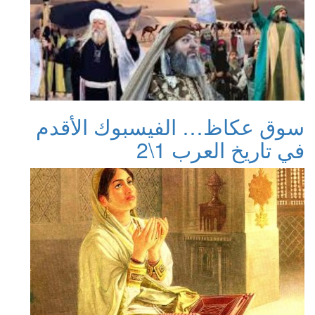
سوق عكاظ… الفيسبوك الأقدم
في تاريخ العرب 1\2