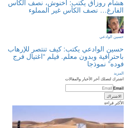
هشام روزاق يكتب: أخنوش، نصف الكأس
الفارغ… نصف الكأس غير المملوء
حسين الوادعي
حسين الوادعي يكتب: كيف تنتصر للإرهاب
باحترافية وبدون معلم. فيلم “اغتيال فرج
فوده” نموذجا
المزيد
اشترك لتصلك آخر الأخبار والمقالات
Email
الأكثر قراءة