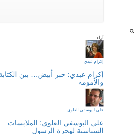
آراء
إكرام عبدي
إكرام عبدي: حبر أبيض… بين الكتابة
والأمومة
علي اليوسفي العلوي
علي اليوسفي العلوي: الملابسات
السياسية لهجرة الرسول