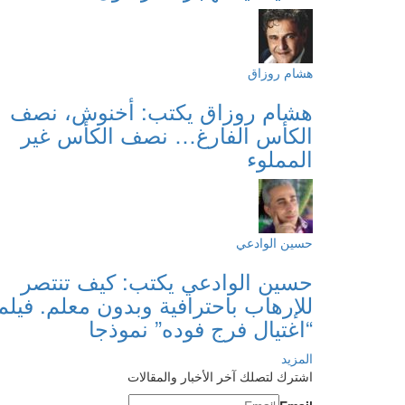
هشام روزاق
هشام روزاق يكتب: أخنوش، نصف
الكأس الفارغ… نصف الكأس غير
المملوء
حسين الوادعي
حسين الوادعي يكتب: كيف تنتصر
للإرهاب باحترافية وبدون معلم. فيلم
“اغتيال فرج فوده” نموذجا
المزيد
اشترك لتصلك آخر الأخبار والمقالات