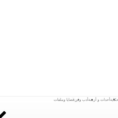
كاية
أحداث و أزمنة
أدب وفن
قضايا وملفات