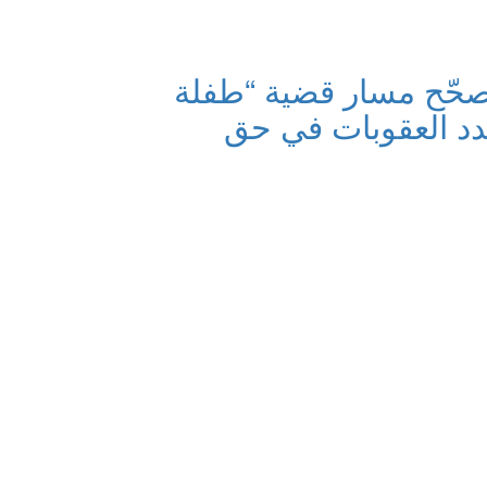
صحّح مسار قضية “طفلة
دد العقوبات في حق