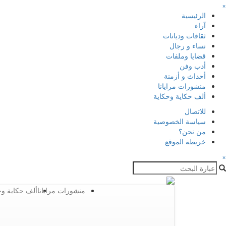
×
الرئيسية
آراء
ثقافات وديانات
نساء و رجال
قضايا وملفات
أدب وفن
أحداث و أزمنة
منشورات مرايانا
ألف حكاية وحكاية
للاتصال
سياسة الخصوصية
من نحن؟
خريطة الموقع
×
منشورات مرايانا
ألف حكاية وح