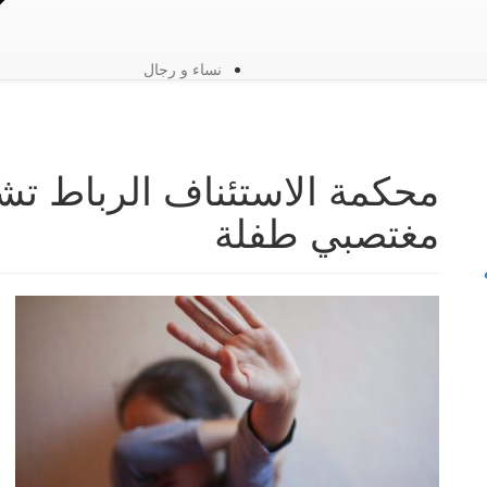
نساء و رجال
محكمة الاستئناف الرباط تش
مغتصبي طفلة