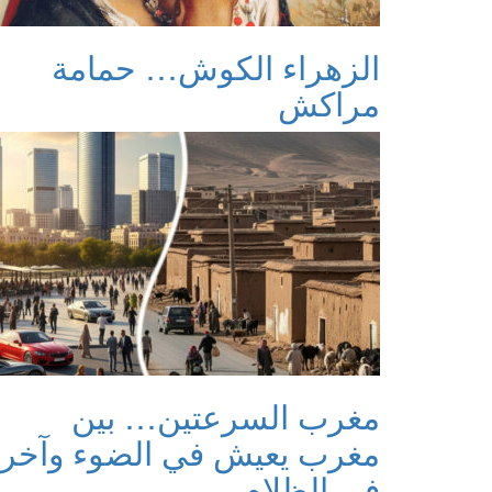
الزهراء الكوش… حمامة
مراكش
مغرب السرعتين… بين
مغرب يعيش في الضوء وآخر
في الظلام