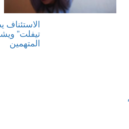
الاستئناف ي
تيفلت” ويش
المتهمين