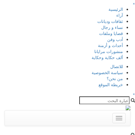
×
الرئيسية
آراء
ثقافات وديانات
نساء و رجال
قضايا وملفات
أدب وفن
أحداث و أزمنة
منشورات مرايانا
ألف حكاية وحكاية
للاتصال
سياسة الخصوصية
من نحن؟
خريطة الموقع
×
Toggle
navigation