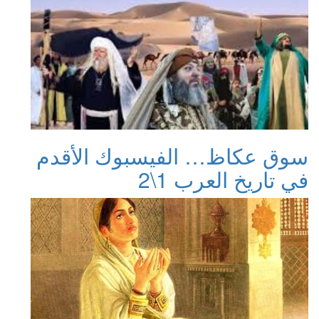
سوق عكاظ… الفيسبوك الأقدم
في تاريخ العرب 1\2