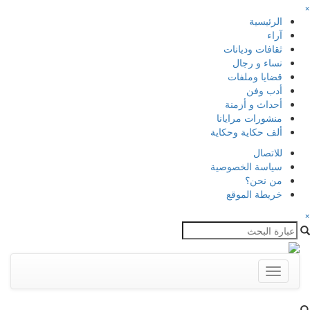
×
الرئيسية
آراء
ثقافات وديانات
نساء و رجال
قضايا وملفات
أدب وفن
أحداث و أزمنة
منشورات مرايانا
ألف حكاية وحكاية
للاتصال
سياسة الخصوصية
من نحن؟
خريطة الموقع
×
Toggle
navigation