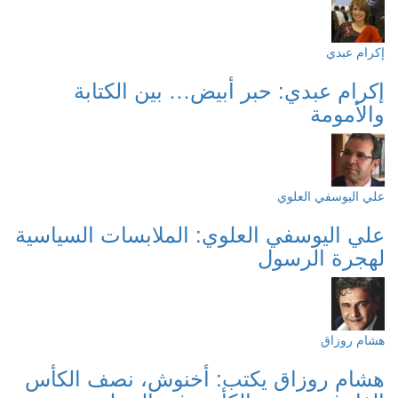
إكرام عبدي
إكرام عبدي: حبر أبيض… بين الكتابة
والأمومة
علي اليوسفي العلوي
علي اليوسفي العلوي: الملابسات السياسية
لهجرة الرسول
هشام روزاق
هشام روزاق يكتب: أخنوش، نصف الكأس