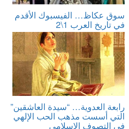
سوق عكاظ… الفيسبوك الأقدم
في تاريخ العرب 1\2
رابعة العدوية… “سيدة العاشقين”
التي أسست مذهب الحب الإلهي
في التصوف الإسلامي