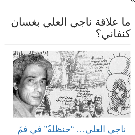
ما علاقة ناجي العلي بغسان
كنفاني؟
ناجي العلي… “حنظلةٌ” في فمّ