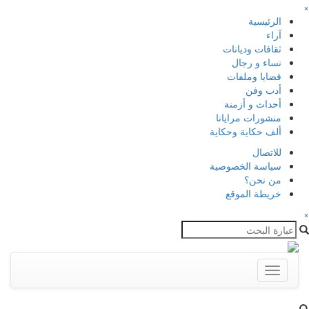
×
الرئيسية
آراء
ثقافات وديانات
نساء و رجال
قضايا وملفات
أدب وفن
أحداث و أزمنة
منشورات مرايانا
ألف حكاية وحكاية
للاتصال
سياسة الخصوصية
من نحن؟
خريطة الموقع
×
Toggle
navigation