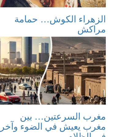
الزهراء الكوش… حمامة
مراكش
مغرب السرعتين… بين
مغرب يعيش في الضوء وآخر
في الظلام