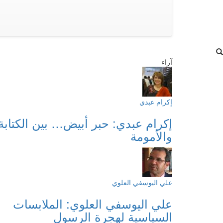
آراء
إكرام عبدي
إكرام عبدي: حبر أبيض… بين الكتابة
والأمومة
علي اليوسفي العلوي
علي اليوسفي العلوي: الملابسات
السياسية لهجرة الرسول