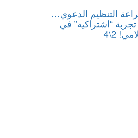
راعة التنظيم الدعوي…
 تجربة “اشتراكية” في
مي! 2\4