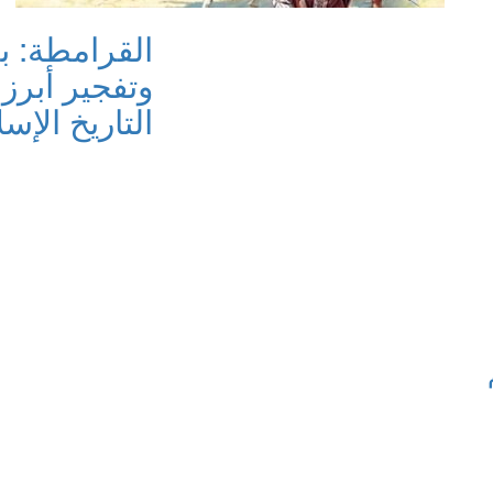
القرامطة: ب
وتفجير أبرز
التاريخ الإسلا