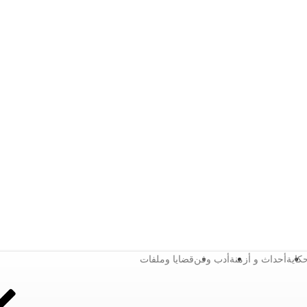
كاية
أحداث و أزمنة
أدب وفن
قضايا وملفات