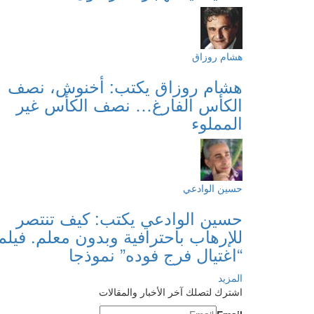
هشام روزاق
هشام روزاق يكتب: أخنوش، نصف
الكأس الفارغ… نصف الكأس غير
المملوء
حسين الوادعي
حسين الوادعي يكتب: كيف تنتصر
للإرهاب باحترافية وبدون معلم. فيلم
“اغتيال فرج فوده” نموذجا
المزيد
اشترك لتصلك آخر الأخبار والمقالات