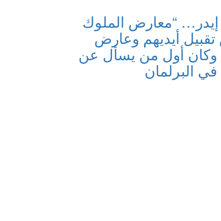
 إيدر… “معارض الملوك
قبيل أيديهم وعارض
 وكان أول من يسأل عن
في البرلمان