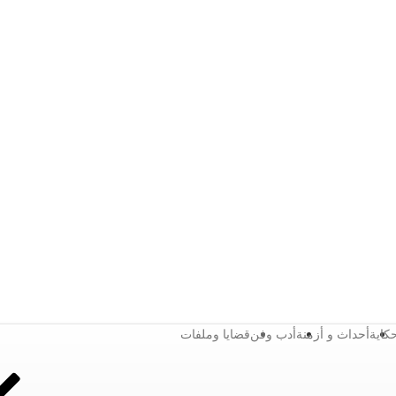
كاية
أحداث و أزمنة
أدب وفن
قضايا وملفات