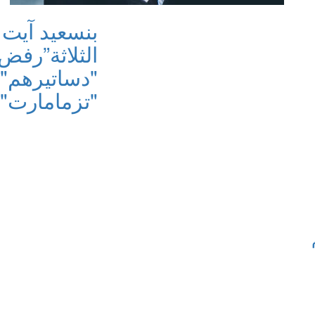
بنسعيد آيت
الثلاثة”
رفض ت
"دساتيرهم"
"تزمامارت" 