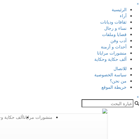
×
الرئيسية
آراء
ثقافات وديانات
نساء و رجال
قضايا وملفات
أدب وفن
أحداث و أزمنة
منشورات مرايانا
ألف حكاية وحكاية
للاتصال
سياسة الخصوصية
من نحن؟
خريطة الموقع
×
منشورات مرايانا
ألف حكاية وح