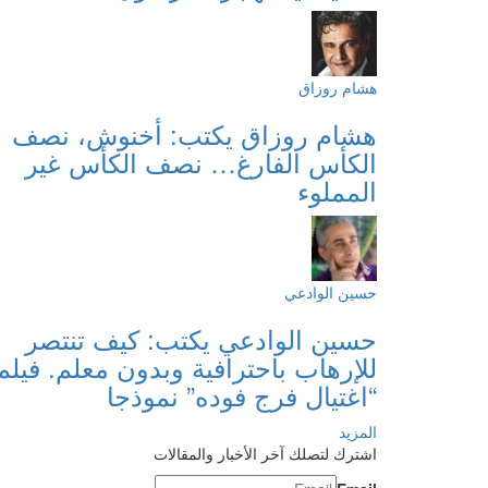
هشام روزاق
هشام روزاق يكتب: أخنوش، نصف
الكأس الفارغ… نصف الكأس غير
المملوء
حسين الوادعي
حسين الوادعي يكتب: كيف تنتصر
للإرهاب باحترافية وبدون معلم. فيلم
“اغتيال فرج فوده” نموذجا
المزيد
اشترك لتصلك آخر الأخبار والمقالات