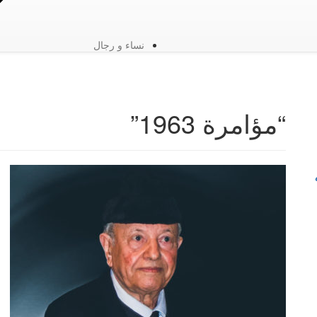
نساء و رجال
“مؤامرة 1963”