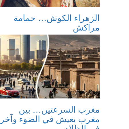
الزهراء الكوش… حمامة
مراكش
مغرب السرعتين… بين
مغرب يعيش في الضوء وآخر
في الظلام