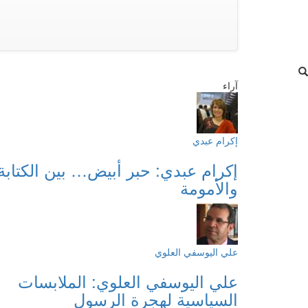
آراء
إكرام عبدي
إكرام عبدي: حبر أبيض… بين الكتابة
والأمومة
علي اليوسفي العلوي
علي اليوسفي العلوي: الملابسات
السياسية لهجرة الرسول