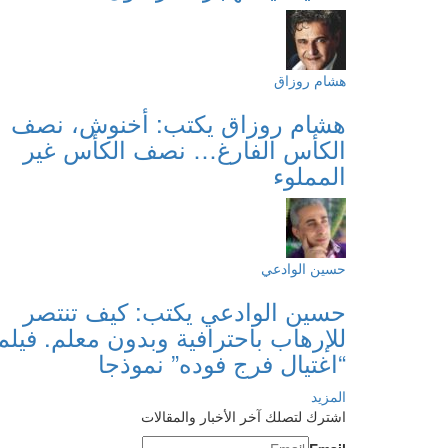
هشام روزاق
هشام روزاق يكتب: أخنوش، نصف
الكأس الفارغ… نصف الكأس غير
المملوء
حسين الوادعي
حسين الوادعي يكتب: كيف تنتصر
للإرهاب باحترافية وبدون معلم. فيلم
“اغتيال فرج فوده” نموذجا
المزيد
اشترك لتصلك آخر الأخبار والمقالات