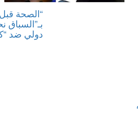
“الصحة قبل 
بـ”السباق نح
دولي ضد “كو