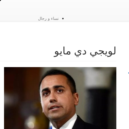
نساء و رجال
لويجي دي مايو