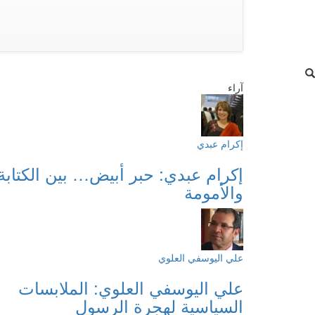
آراء
إكرام عبدي
إكرام عبدي: حبر أبيض… بين الكتابة
والأمومة
علي اليوسفي العلوي
علي اليوسفي العلوي: الملابسات
السياسية لهجرة الرسول