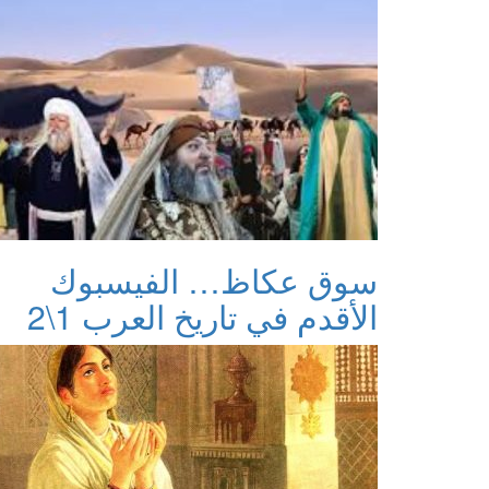
سوق عكاظ… الفيسبوك
الأقدم في تاريخ العرب 1\2