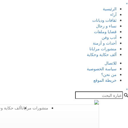
×
الرئيسية
آراء
ثقافات وديانات
نساء و رجال
قضايا وملفات
أدب وفن
أحداث و أزمنة
منشورات مرايانا
ألف حكاية وحكاية
للاتصال
سياسة الخصوصية
من نحن؟
خريطة الموقع
×
منشورات مرايانا
ألف حكاية وح