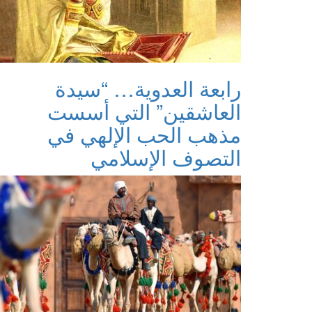
رابعة العدوية… “سيدة
العاشقين” التي أسست
مذهب الحب الإلهي في
التصوف الإسلامي