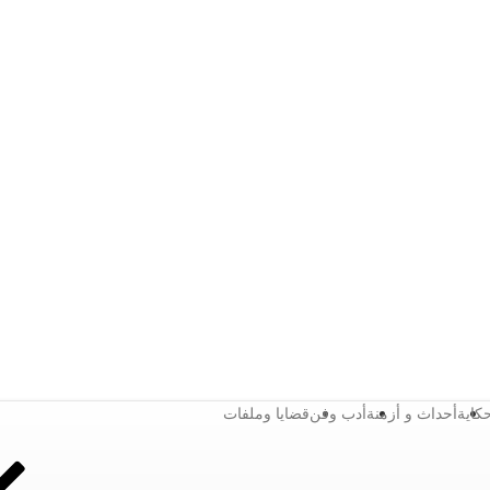
كاية
أحداث و أزمنة
أدب وفن
قضايا وملفات