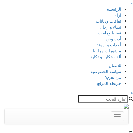
×
الرئيسية
آراء
ثقافات وديانات
نساء و رجال
قضايا وملفات
أدب وفن
أحداث و أزمنة
منشورات مرايانا
ألف حكاية وحكاية
للاتصال
سياسة الخصوصية
من نحن؟
خريطة الموقع
×
Toggle
navigation