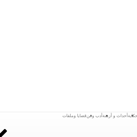
كاية
أحداث و أزمنة
أدب وفن
قضايا وملفات