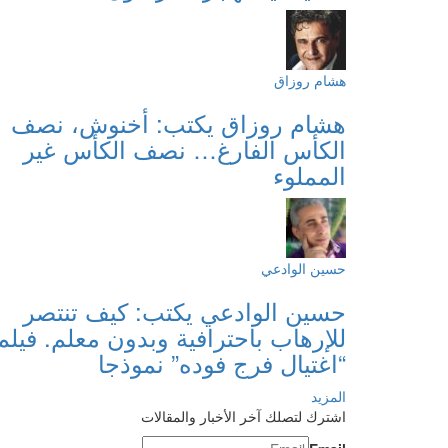
هشام روزاق
هشام روزاق يكتب: أخنوش، نصف
الكأس الفارغ… نصف الكأس غير
المملوء
حسين الوادعي
حسين الوادعي يكتب: كيف تنتصر
للإرهاب باحترافية وبدون معلم. فيلم
“اغتيال فرج فوده” نموذجا
المزيد
اشترك لتصلك آخر الأخبار والمقالات