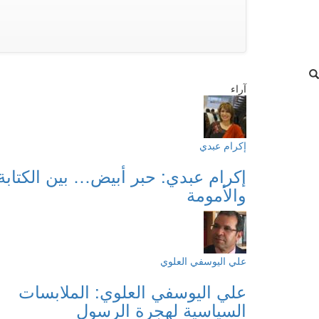
آراء
إكرام عبدي
إكرام عبدي: حبر أبيض… بين الكتابة
والأمومة
علي اليوسفي العلوي
علي اليوسفي العلوي: الملابسات
السياسية لهجرة الرسول