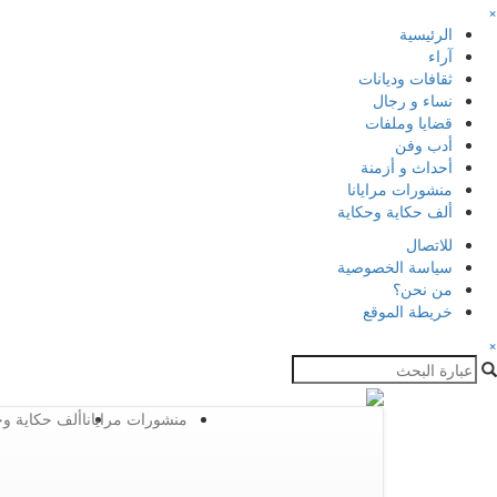
×
الرئيسية
آراء
ثقافات وديانات
نساء و رجال
قضايا وملفات
أدب وفن
أحداث و أزمنة
منشورات مرايانا
ألف حكاية وحكاية
للاتصال
سياسة الخصوصية
من نحن؟
خريطة الموقع
×
منشورات مرايانا
ألف حكاية وح