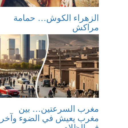
الزهراء الكوش… حمامة
مراكش
مغرب السرعتين… بين
مغرب يعيش في الضوء وآخر
في الظلام