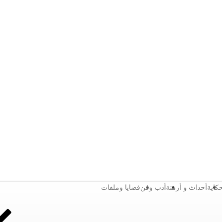
كاية
أحداث و أزمنة
أدب وفن
قضايا وملفات