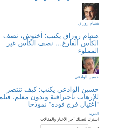
هشام روزاق
هشام روزاق يكتب: أخنوش، نصف
الكأس الفارغ… نصف الكأس غير
المملوء
حسين الوادعي
حسين الوادعي يكتب: كيف تنتصر
للإرهاب باحترافية وبدون معلم. فيلم
“اغتيال فرج فوده” نموذجا
المزيد
اشترك لتصلك آخر الأخبار والمقالات