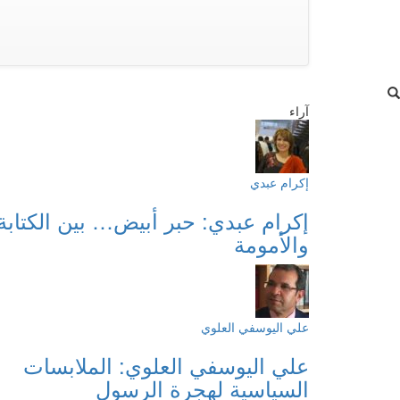
آراء
إكرام عبدي
إكرام عبدي: حبر أبيض… بين الكتابة
والأمومة
علي اليوسفي العلوي
علي اليوسفي العلوي: الملابسات
السياسية لهجرة الرسول