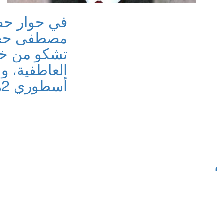
في حوار حصر
مصطفى حجا
تشكو من خ
العاطفية، و
أسطوري 2\3