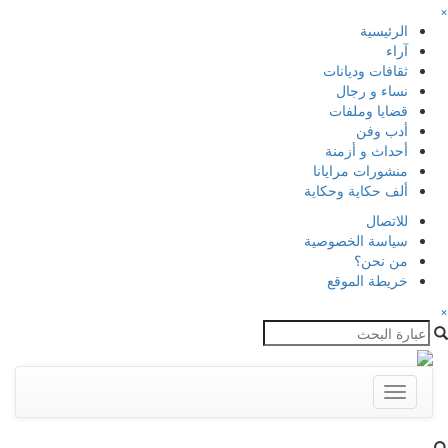
×
الرئيسية
آراء
ثقافات وديانات
نساء و رجال
قضايا وملفات
أدب وفن
أحداث و أزمنة
منشورات مرايانا
ألف حكاية وحكاية
للاتصال
سياسة الخصوصية
من نحن؟
خريطة الموقع
×
Toggle
navigation