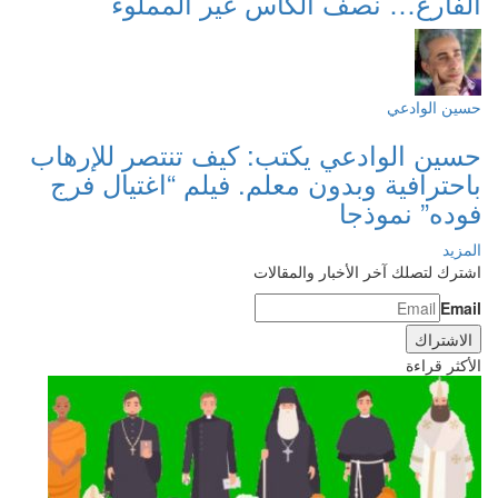
الفارغ… نصف الكأس غير المملوء
حسين الوادعي
حسين الوادعي يكتب: كيف تنتصر للإرهاب
باحترافية وبدون معلم. فيلم “اغتيال فرج
فوده” نموذجا
المزيد
اشترك لتصلك آخر الأخبار والمقالات
Email
الأكثر قراءة