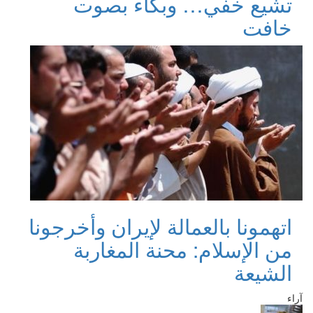
تشيع خفي… وبكاء بصوت
خافت
اتهمونا بالعمالة لإيران وأخرجونا
من الإسلام: محنة المغاربة
الشيعة
آراء