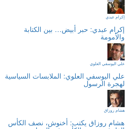
إكرام عبدي
إكرام عبدي: حبر أبيض… بين الكتابة
والأمومة
علي اليوسفي العلوي
علي اليوسفي العلوي: الملابسات السياسية
لهجرة الرسول
هشام روزاق
هشام روزاق يكتب: أخنوش، نصف الكأس